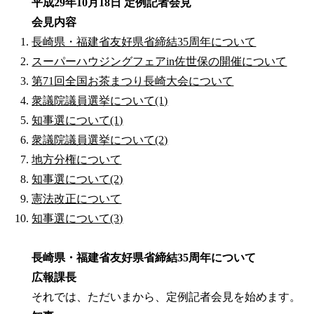
平成29年10月18日 定例記者会見
会見内容
長崎県・福建省友好県省締結35周年について
スーパーハウジングフェアin佐世保の開催について
第71回全国お茶まつり長崎大会について
衆議院議員選挙について(1)
知事選について(1)
衆議院議員選挙について(2)
地方分権について
知事選について(2)
憲法改正について
知事選について(3)
長崎県・福建省友好県省締結35周年について
広報課長
それでは、ただいまから、定例記者会見を始めます。