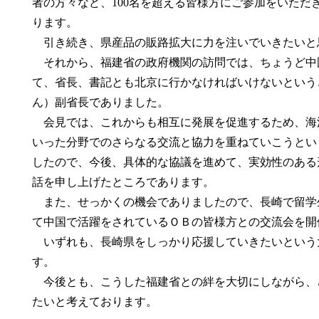
者の方々など、100名を超える皆様方にご参加をいただ
ります。
引き続き、県産品の販路拡大に力を注いでいきたいと
それから、福建省の政府機関の訪問では、ちょうど中
て、省長、書記とも北京に行かなければいけないというこ
ん）副省長でありました。
会見では、これからも相互に発展を促進するため、海
いった分野でのさらなる交流と協力を重ねていこうとい
したので、今後、具体的な協議を進めて、実効性のある
話を申し上げたところであります。
また、せっかくの機会でありましたので、長崎で留学
て中国で活躍をされているＯＢの皆様方との交流会を開
いずれも、長崎県をしっかり応援していきたいという
す。
今後とも、こうした福建省との絆を大切にしながら、
たいと考えております。