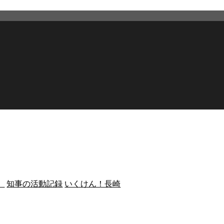
）
知事の活動記録
いくけん！長崎