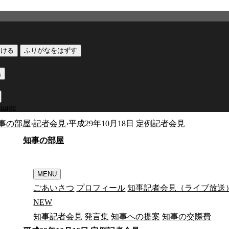
つける
ふりがなをはずす
黒
guage
事の部屋
›
記者会見
›
平成29年10月18日 定例記者会見
知
事
の
部
屋
MENU
ごあいさつ
プロフィール
知事記者会見（ライブ放送
N
E
W
知事記者会見
発言集
知事への提案
知事の交際費