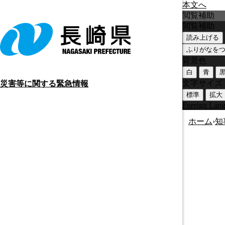
本文へ
閲覧補助
閲覧補助
読み上げる
ふりがなを
背景色
白
青
文字サイズ
災害等に関する緊急情報
標準
拡大
Foreign Lan
ホーム
›
知