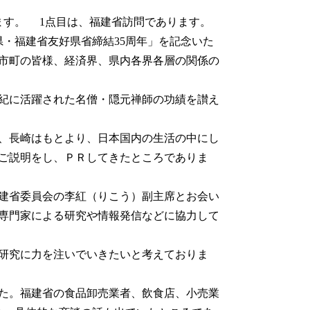
ます。 1点目は、福建省訪問であります。
県・福建省友好県省締結35周年」を記念いた
市町の皆様、経済界、県内各界各層の関係の
紀に活躍された名僧・隠元禅師の功績を讃え
、長崎はもとより、日本国内の生活の中にし
ご説明をし、ＰＲしてきたところでありま
建省委員会の李紅（りこう）副主席とお会い
専門家による研究や情報発信などに協力して
研究に力を注いでいきたいと考えておりま
た。福建省の食品卸売業者、飲食店、小売業