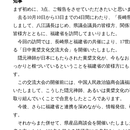
知事
まず初めに、3点、ご報告をさせていただきたいと思い
去る10月10日から13日までの4日間にわたり、「長崎
しまして、八江議長はじめ、県議会議員の皆様方、関係
皆様方とともに、福建省を訪問してまいりました。
今回の訪問では、長崎県と福建省の共催により、17世
る「日中黄檗文化交流大会」を開催いたしました。
隠元禅師が日本にもたらされた黄檗文化が、今もなお
っかりと根づいているということを福建省の皆様方にも
す。
この交流大会の開催前には、中国人民政治協商会議福
いたしまして、こうした隠元禅師、あるいは黄檗文化の
取り組んでいくことで合意をしたところであります。
今後、さらに福建省と連携を深めながら、情報発信、
す。
それからまた併せて、県産品商談会を開催いたしまし