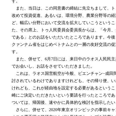
す。
また、当日は、この同意書の締結に先立ちまして、ト
改めて投資促進、あるいは、環境分野、農業分野等の経
ど、幅広い分野において交流を拡大していこうというこ
た、その席上、トゥ人民委員会委員長からは、「今月、
である」とのお話をいただいたところであります。今後
クァンナム省をはじめベトナムとの一層の友好交流の促
す。
また、併せて、6月7日には、来日中のラオス人民民主
でお会いし、お話をさせていただきました。
これは、ラオス国営航空が今般、ビエンチャン−成田
討されているわけでありますけれども、その帰り便、い
けれども、これが経由地を設定する必要があるというこ
崎にご決定いただきたいという要請を行ったところであ
ついては、帰国後、速やかに具体的な検討を指示したい
さらに、併せて、2020年東京オリンピックの事前キ