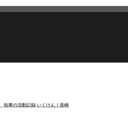
）
知事の活動記録
いくけん！長崎