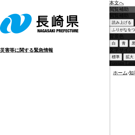
本文へ
閲覧補助
閲覧補助
読み上げる
ふりがなを
背景色
白
青
文字サイズ
災害等に関する緊急情報
標準
拡大
Foreign Lan
ホーム
›
知