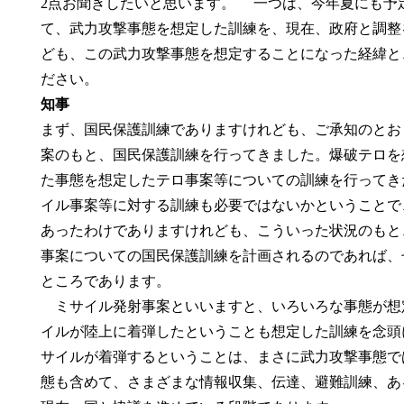
2点お聞きしたいと思います。 一つは、今年夏にも予
て、武力攻撃事態を想定した訓練を、現在、政府と調整
ども、この武力攻撃事態を想定することになった経緯と
ださい。
知事
まず、国民保護訓練でありますけれども、ご承知のとお
案のもと、国民保護訓練を行ってきました。爆破テロを
た事態を想定したテロ事案等についての訓練を行ってき
イル事案等に対する訓練も必要ではないかということで
あったわけでありますけれども、こういった状況のもと
事案についての国民保護訓練を計画されるのであれば、
ところであります。
ミサイル発射事案といいますと、いろいろな事態が想
イルが陸上に着弾したということも想定した訓練を念頭
サイルが着弾するということは、まさに武力攻撃事態で
態も含めて、さまざまな情報収集、伝達、避難訓練、あ