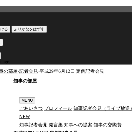
つける
ふりがなをはずす
黒
guage
事の部屋
›
記者会見
›
平成29年6月12日 定例記者会見
知
事
の
部
屋
MENU
ごあいさつ
プロフィール
知事記者会見（ライブ放送
N
E
W
知事記者会見
発言集
知事への提案
知事の交際費