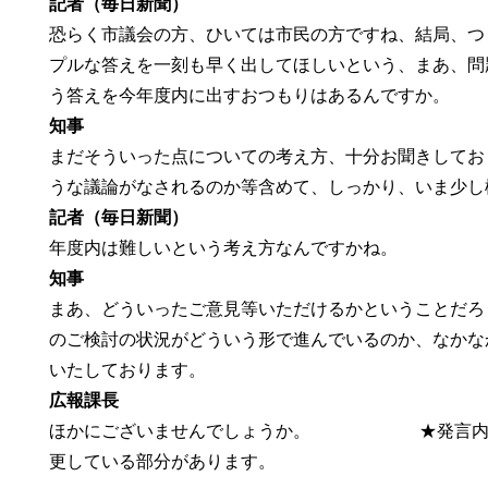
記者（毎日新聞）
恐らく市議会の方、ひいては市民の方ですね、結局、つ
プルな答えを一刻も早く出してほしいという、まあ、問
う答えを今年度内に出すおつもりはあるんですか。
知事
まだそういった点についての考え方、十分お聞きしてお
うな議論がなされるのか等含めて、しっかり、いま少し
記者（毎日新聞）
年度内は難しいという考え方なんですかね。
知事
まあ、どういったご意見等いただけるかということだろ
のご検討の状況がどういう形で進んでいるのか、なかな
いたしております。
広報課長
公式SNS
ほかにございませんでしょうか。 ★発言内容に
このサイトについて
県庁案内
アンケート
更している部分があります。
長崎県庁
〒850-8570 長崎市尾上町3-1