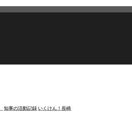
）
知事の活動記録
いくけん！長崎