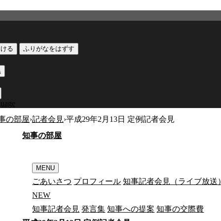
つける
ふりがなをはずす
黒
guage
事の部屋
›
記者会見
›
平成29年2月13日 定例記者会見
知
事
の
部
屋
MENU
ごあいさつ
プロフィール
知事記者会見（ライブ放送
N
E
W
知事記者会見
発言集
知事への提案
知事の交際費