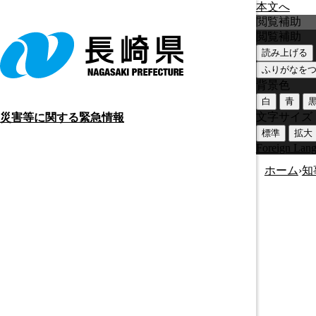
本文へ
閲覧補助
閲覧補助
読み上げる
ふりがなを
背景色
白
青
文字サイズ
災害等に関する緊急情報
標準
拡大
Foreign Lan
ホーム
›
知