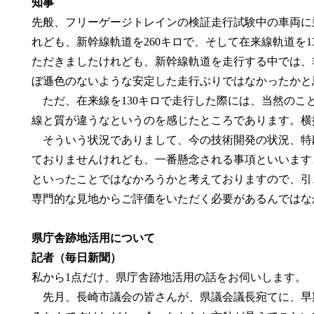
知事
先般、フリーゲージトレインの検証走行試験中の車両に
れども、新幹線軌道を260キロで、そして在来線軌道を
ただきましたけれども、新幹線軌道を走行する中では、
ぼ遜色のないような安定した走行ぶりではなかったかと
ただ、在来線を130キロで走行した際には、当然のこ
線と質が違うなというのを感じたところであります。横
そういう状況でありまして、今の技術開発の状況、特
ておりませんけれども、一番懸念される事項といいます
といったことではなかろうかと考えておりますので、引
専門的な見地からご評価をいただく必要があるんではな
県庁舎跡地活用について
記者（毎日新聞）
私から1点だけ、県庁舎跡地活用の話をお伺いします。
先月、長崎市議会の皆さんが、県議会議長宛てに、早