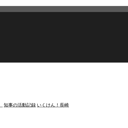
）
知事の活動記録
いくけん！長崎