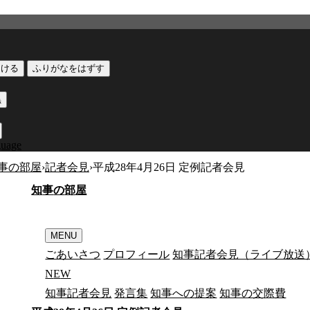
つける
ふりがなをはずす
黒
guage
事の部屋
›
記者会見
›
平成28年4月26日 定例記者会見
知
事
の
部
屋
MENU
ごあいさつ
プロフィール
知事記者会見（ライブ放送
N
E
W
知事記者会見
発言集
知事への提案
知事の交際費