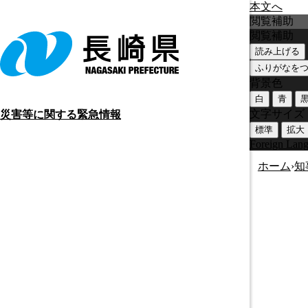
本文へ
閲覧補助
閲覧補助
読み上げる
ふりがなを
背景色
白
青
文字サイズ
災害等に関する緊急情報
標準
拡大
Foreign Lan
ホーム
›
知