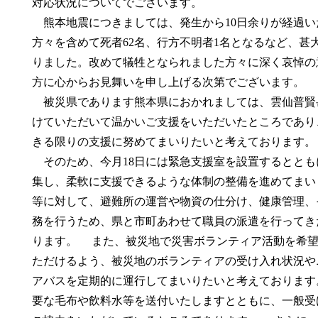
対応状況についてでございます。
熊本地震につきましては、発生から10日余りが経過い
方々を含めて死者62名、行方不明者1名となるなど、甚
りました。改めて犠牲となられました方々に深く哀悼の
方に心からお見舞いを申し上げる次第でございます。
被災県であります熊本県におかれましては、雲仙普賢
けていただいて温かいご支援をいただいたところであり
きる限りの支援に努めてまいりたいと考えております。
そのため、今月18日には緊急支援室を設置するととも
集し、柔軟に支援できるような体制の整備を進めてまい
等に対して、避難所の運営や物資の仕分け、健康管理、
務を行うため、県と市町あわせて職員の派遣を行ってきた
ります。 また、被災地で災害ボランティア活動を希望
ただけるよう、被災地のボランティアの受け入れ状況や
アバスを定期的に運行してまいりたいと考えております
要な毛布や飲料水等を送付いたしますとともに、一般受