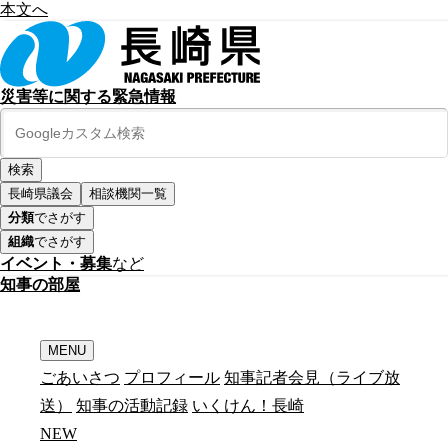
本文へ
災害等に関する緊急情報
長崎県議会
相談機関一覧
分類
でさがす
組織
でさがす
イベント・募集
など
知
事
の
部
屋
MENU
ごあいさつ
プロフィール
知事記者会見（ライブ放
送）
知事の活動記録
いくけん！長崎
N
E
W