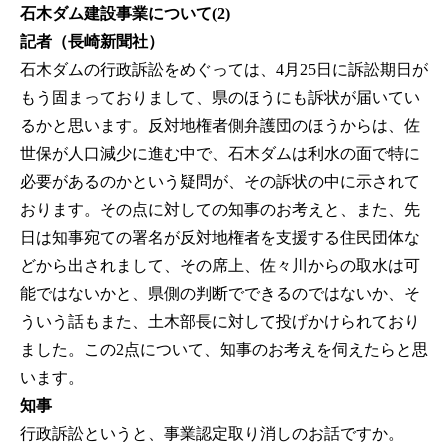
石木ダム建設事業について(2)
記者（長崎新聞社）
石木ダムの行政訴訟をめぐっては、4月25日に訴訟期日が
もう固まっておりまして、県のほうにも訴状が届いてい
るかと思います。反対地権者側弁護団のほうからは、佐
世保が人口減少に進む中で、石木ダムは利水の面で特に
必要があるのかという疑問が、その訴状の中に示されて
おります。その点に対しての知事のお考えと、また、先
日は知事宛ての署名が反対地権者を支援する住民団体な
どから出されまして、その席上、佐々川からの取水は可
能ではないかと、県側の判断でできるのではないか、そ
ういう話もまた、土木部長に対して投げかけられており
ました。この2点について、知事のお考えを伺えたらと思
います。
知事
行政訴訟というと、事業認定取り消しのお話ですか。