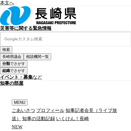
本文へ
災害等に関する緊急情報
長崎県議会
相談機関一覧
分類
でさがす
組織
でさがす
イベント・募集
など
知
事
の
部
屋
MENU
ごあいさつ
プロフィール
知事記者会見（ライブ放
送）
知事の活動記録
いくけん！長崎
N
E
W