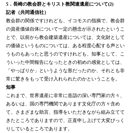
5．長崎の教会群とキリスト教関連遺産について(2)
記者（共同通信社）
教会群の関係ですけれども、イコモスの指摘で、教会群
の資産価値自体について一定の懸念が示されたというこ
とで、以前から教会建築遺産については、文化財として
の価値というものについては、ある程度心配する声とい
うものもあったと思うのですけれども、知事として、こ
ういった中間報告になったときの初めの感覚としては、
「やっぱりか」というような形だったのか、それとも非
常に驚きをもって受け入れられたのかということを。
知事
これまで、世界遺産に非常に造詣の深い専門家の方々、
あるいは、国の専門機関であります文化庁の方々含め
て、さまざまな助言、指導をいただきながら組み立てて
きたところでありますので、正直申し上げて大変びっく
りしているところであります。