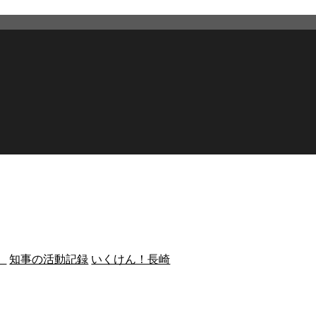
）
知事の活動記録
いくけん！長崎