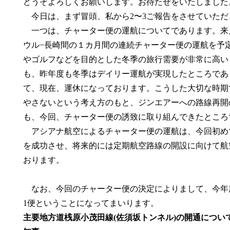
どうぞよろしくお願いします。お待たせをいたしました
今日は、まず冒頭、私から2〜3ご報告をさせていただ
一つは、チャーター便の運航についてであります。来月
ウル−長崎間の１カ月間の連続チャーター便の運航を予
やゴルフなどを目的とした冬季の旅行需要が非常に高い
も、昨年度も冬季はデイリー運航が実現したところであ
て、現在、運休になっております。こうした大切な時期
やさないという考え方のもと、ジンエアーへの路線再開
も、今回、チャーター便の誘致に取り組んできたところ
アシアナ航空によるチャーター便の運航は、今回初め
を成功させ、将来的には定期航空路線の開設に向けて航
おります。
なお、今回のチャーター便の決定によりまして、今年度
1便ということになってまいります。
主要地方道桟原小茂田線(佐須坂トンネル)の開通につい