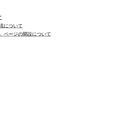
て
流について
」ページの開設について