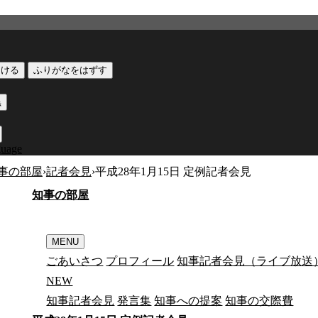
つける
ふりがなをはずす
黒
guage
事の部屋
›
記者会見
›
平成28年1月15日 定例記者会見
知
事
の
部
屋
MENU
ごあいさつ
プロフィール
知事記者会見（ライブ放送
N
E
W
知事記者会見
発言集
知事への提案
知事の交際費