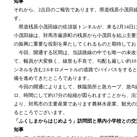
知事
それから、2点目のご報告であります。県道桟原小茂田
す。
県道桟原小茂田線の佐須坂トンネルが、来る2月14日
小茂田線は、対馬市厳原町の桟原から小茂田を結ぶ主要
の振興に重要な役割を果たしてくれるものと期待してお
今回、開通する区間は、当該路線の中でも唯一の未改
て、幅員が大変狭く、線形も不良で、勾配も厳しい約10
ンネルを含む2.6キロメートルの道路でバイパスをする
備を進めてきたところであります。
今回の開通によりまして、狭隘箇所と急カーブ、急勾配
ロ、時間にして約17分の短縮が図られますことから、
より、対馬市の主要産業であります農林水産業、観光の
るところでございます
「ふくしまからはじめよう」訪問団と県内小学校との交
知事