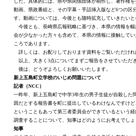
した。具体的には、県や県関係団体が制作し、著作権を
動画、県政番組と、その字幕・手話挿入版など6つの区分
す。動画については、今後とも随時拡充していきたいと
今後とも、長崎県広報戦略に基づき、本県の情報を幅
会が少なかった方々も含めて、本県の情報に接触してい
ころであります。
詳しくは、お配りしております資料をご覧いただけれ
以上、大きく3点についてまずご報告をさせていただ
後は、どうぞよろしくお願いいたし
新上五島町立学校のいじめ問題について
記者（NCC）
一昨年、新上五島町で中学3年生の男子生徒が自殺した
因だとする報告書を町に提出しているわけなんですけど
ということもあって第三者委員会ができているという経
調査することについて、知事はどのようにお考えでしょ
知事