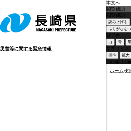
本文へ
閲覧補助
閲覧補助
読み上げる
ふりがなを
背景色
白
青
文字サイズ
災害等に関する緊急情報
標準
拡大
Foreign Lan
ホーム
›
知