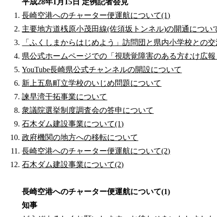
平成28年1月15日 定例記者会見
長崎空港へのチャーター便運航について(1)
主要地方道桟原小茂田線(佐須坂トンネル)の開通につい
「ふくしまからはじめよう」訪問団と県内小学校との交
県公式ホームページでの「視聴覚障害のある方むけ広報
YouTube長崎県公式チャンネルの開設について
新上五島町立学校のいじめ問題について
諫早湾干拓事業について
衆議院選挙制度調査会の答申について
石木ダム建設事業について(1)
政府機関の地方への移転について
長崎空港へのチャーター便運航について(2)
石木ダム建設事業について(2)
長崎空港へのチャーター便運航について(1)
知事