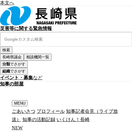
本文へ
災害等に関する緊急情報
長崎県議会
相談機関一覧
分類
でさがす
組織
でさがす
イベント・募集
など
知
事
の
部
屋
MENU
ごあいさつ
プロフィール
知事記者会見（ライブ放
送）
知事の活動記録
いくけん！長崎
N
E
W