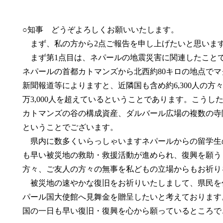
○知事
どうぞよろしくお願いいたします。
まず、私の方から2点ご報告を申し上げたいと思いま
まず第1点目は、ネパールの地震災害に関連したことで
ネパールの首都カトマンズから北西約80キロの地点でマ
新聞報道等によりますと、近隣国も含め約6,300人の
万3,000人を超えているということであります。こう
カトマンズの谷の構成資産、ダルバール広場の複数の寺
ということでございます。
県内に数多くいらっしゃいますネパールからの留学生
も早い被災地の救助・救援活動が進められ、復興を願う
方々、ご友人の方々の無事を私どもの立場からもお祈り
被災地の速やかな復旧をお祈りいたしまして、県民を
パール国大使館へ見舞金を贈呈したいと考えております
国の一日も早い復旧・復興を心から願っているところで