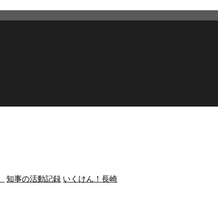
）
知事の活動記録
いくけん！長崎