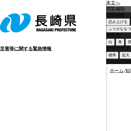
本文へ
閲覧補助
閲覧補助
読み上げる
ふりがなを
背景色
白
青
文字サイズ
災害等に関する緊急情報
標準
拡大
Foreign Lan
ホーム
›
知