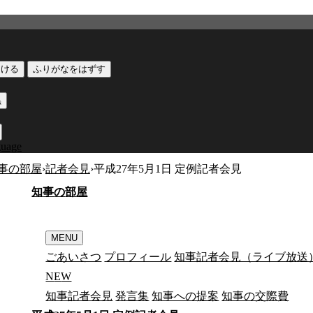
つける
ふりがなをはずす
黒
guage
事の部屋
›
記者会見
›
平成27年5月1日 定例記者会見
知
事
の
部
屋
MENU
ごあいさつ
プロフィール
知事記者会見（ライブ放送
N
E
W
知事記者会見
発言集
知事への提案
知事の交際費