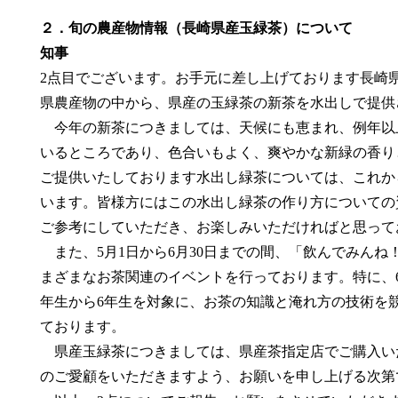
２．旬の農産物情報（長崎県産玉緑茶）について
知事
2点目でございます。お手元に差し上げております長崎
県農産物の中から、県産の玉緑茶の新茶を水出しで提供
今年の新茶につきましては、天候にも恵まれ、例年以
いるところであり、色合いもよく、爽やかな新緑の香り
ご提供いたしております水出し緑茶については、これか
います。皆様方にはこの水出し緑茶の作り方についての
ご参考にしていただき、お楽しみいただければと思って
また、5月1日から6月30日までの間、「飲んでみんね！
まざまなお茶関連のイベントを行っております。特に、6
年生から6年生を対象に、お茶の知識と淹れ方の技術を
ております。
県産玉緑茶につきましては、県産茶指定店でご購入い
のご愛顧をいただきますよう、お願いを申し上げる次第