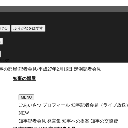
つける
ふりがなをはずす
黒
guage
事の部屋
›
記者会見
›
平成27年2月16日 定例記者会見
知
事
の
部
屋
MENU
ごあいさつ
プロフィール
知事記者会見（ライブ放送
N
E
W
知事記者会見
発言集
知事への提案
知事の交際費