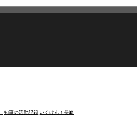
）
知事の活動記録
いくけん！長崎