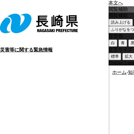
本文へ
閲覧補助
閲覧補助
読み上げる
ふりがなを
背景色
白
青
文字サイズ
災害等に関する緊急情報
標準
拡大
Foreign Lan
ホーム
›
知