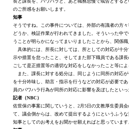
長と課長を、パワハラと、あと職務怠慢で戒告とすると
のご所感をお願いします。
知事
そうですね。この事件については、外部の有識者の方々
どうか、検証作業が行われてきました。そういった中で
うことが明らかになってまいりましたことから、関係職
具体的には、所長に対しては、所としての対応が十分
示や措置を怠ったこと、そしてまた部下職員である課長
ごして是正措置等の適切な対応をしなかったこと等によ
また、課長に対する処分は、同じように同所の対応が
を十分吟味し、助言・指示を行うなどの対応が必要であ
員のパワハラ行為が同所の対応に影響を及ぼしたといっ
記者（NBC）
佐世保の事案に関していうと、2月5日の文教厚生委員
て、議会側からは、改めて提出するようにというふうな
知事としてのお考えをお聞かせ願えればと思っています