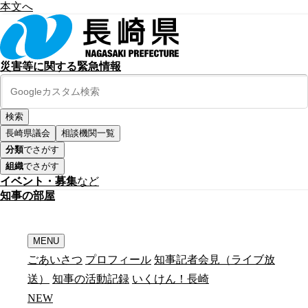
本文へ
災害等に関する緊急情報
長崎県議会
相談機関一覧
分類
でさがす
組織
でさがす
イベント・募集
など
知
事
の
部
屋
MENU
ごあいさつ
プロフィール
知事記者会見（ライブ放
送）
知事の活動記録
いくけん！長崎
N
E
W