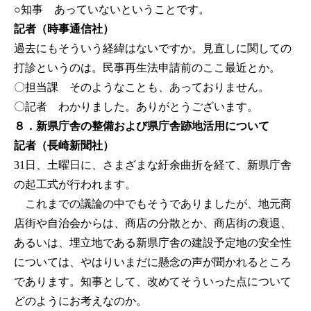
○知事
あっていないということです。
記者（時事通信社）
過去にもそういう経緯はないですか。見直しに関しての
打診というのは。民事再生法申請前のここ最近とか。
〇担当課 そのようなことも、あっておりません。
〇記者 わかりました。ありがとうございます。
８．新県庁舎の整備および県庁舎跡地活用について
記者（長崎新聞社）
31日、土曜日に、さまざまな紆余曲折を経て、新県庁舎
の起工式が行われます。
これまでの議論の中でもそうでありましたが、地元商
店街や自治会からは、商店の分散とか、商店街の衰退、
あるいは、埋立地である新県庁舎の建設予定地の安全性
については、やはりいまだに懸念の声が聞かれるところ
であります。知事として、改めてそういった点について
どのようにお考えなのか。