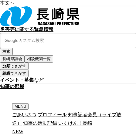
本文へ
災害等に関する緊急情報
長崎県議会
相談機関一覧
分類
でさがす
組織
でさがす
イベント・募集
など
知
事
の
部
屋
MENU
ごあいさつ
プロフィール
知事記者会見（ライブ放
送）
知事の活動記録
いくけん！長崎
N
E
W