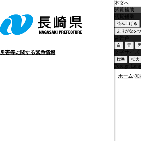
本文へ
閲覧補助
閲覧補助
読み上げる
ふりがなを
背景色
白
青
文字サイズ
災害等に関する緊急情報
標準
拡大
Foreign Lan
ホーム
›
知