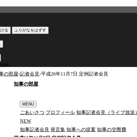
つける
ふりがなをはずす
黒
guage
事の部屋
›
記者会見
›
平成26年11月7日 定例記者会見
知
事
の
部
屋
MENU
ごあいさつ
プロフィール
知事記者会見（ライブ放送
N
E
W
知事記者会見
発言集
知事への提案
知事の交際費