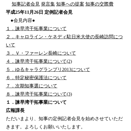
知事記者会見
発言集
知事への提案
知事の交際費
平成25年11月26日 定例記者会見
●会見内容●
１．諫早湾干拓事業について
２．キャロライン・ケネディ駐日米大使の長崎訪問につ
いて
３．Ｖ・ファーレン長崎について
４．諫早湾干拓事業について(2)
５．ゆるキャラグランプリ2013について
６．特定秘密保護法について
７．次期知事選について
８．諫早湾干拓事業について(3)
１．諫早湾干拓事業について
広報課長
ただいまより、知事の定例記者会見を始めさせていただ
きます。よろしくお願いいたします。