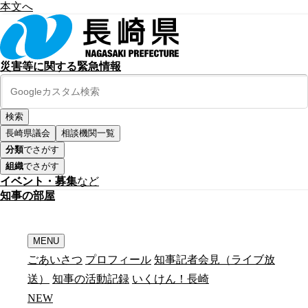
本文へ
災害等に関する緊急情報
長崎県議会
相談機関一覧
分類
でさがす
組織
でさがす
イベント・募集
など
知
事
の
部
屋
MENU
ごあいさつ
プロフィール
知事記者会見（ライブ放
送）
知事の活動記録
いくけん！長崎
N
E
W