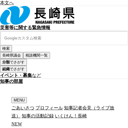
本文へ
災害等に関する緊急情報
長崎県議会
相談機関一覧
分類
でさがす
組織
でさがす
イベント・募集
など
知
事
の
部
屋
MENU
ごあいさつ
プロフィール
知事記者会見（ライブ放
送）
知事の活動記録
いくけん！長崎
N
E
W