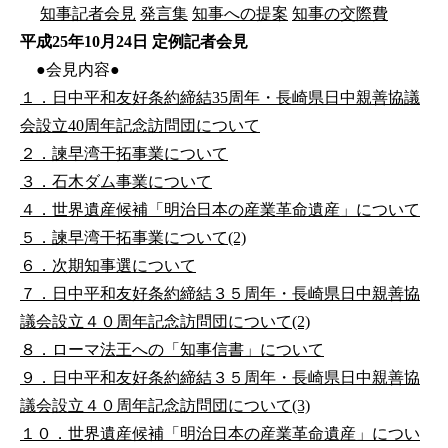
知事記者会見
発言集
知事への提案
知事の交際費
平成25年10月24日 定例記者会見
●会見内容●
１．日中平和友好条約締結35周年・長崎県日中親善協議
会設立40周年記念訪問団について
２．諫早湾干拓事業について
３．石木ダム事業について
４．世界遺産候補「明治日本の産業革命遺産」について
５．諫早湾干拓事業について(2)
６．次期知事選について
７．日中平和友好条約締結３５周年・長崎県日中親善協
議会設立４０周年記念訪問団について(2)
８．ローマ法王への「知事信書」について
９．日中平和友好条約締結３５周年・長崎県日中親善協
議会設立４０周年記念訪問団について(3)
１０．世界遺産候補「明治日本の産業革命遺産」につい