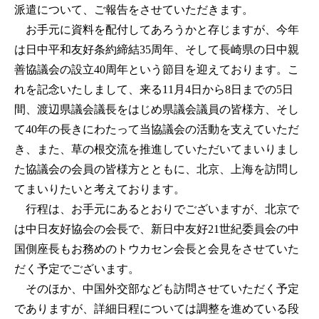
派遣について、ご報告をさせていただきます。
お手元に資料を配付してあろうかと存じますが、今年
は日中平和友好条約締結35周年、そして長崎県の日中親
善協議会の設立40周年という節目を迎えております。こ
れを記念いたしまして、来る11月4日から8日までの5日
間、渡辺県議会議長をはじめ県議会議員の皆様方、そし
て40年の長きにわたって当協議会の活動を支えていただ
き、また、草の根交流を推進していただいてまいりまし
た協議会の会員の皆様方とともに、北京、上海を訪問し
てまいりたいと考えております。
行程は、お手元にあるとおりでございますが、北京で
は中日友好協会の会長で、新日中友好21世紀委員会の中
国側座長もお務めのトウカセン会長と会見をさせていた
だく予定でございます。
そのほか、中国外交部なども訪問させていただく予定
でありますが、詳細日程については調整を進めている段