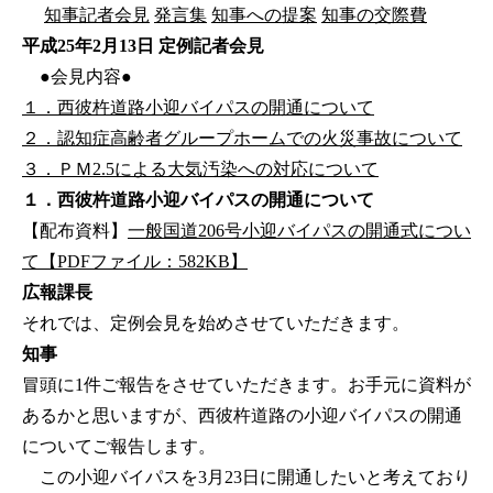
知事記者会見
発言集
知事への提案
知事の交際費
平成25年2月13日 定例記者会見
●会見内容●
１．西彼杵道路小迎バイパスの開通について
２．認知症高齢者グループホームでの火災事故について
３．ＰＭ2.5による大気汚染への対応について
１．西彼杵道路小迎バイパスの開通について
【配布資料】
一般国道206号小迎バイパスの開通式につい
て【PDFファイル：582KB】
広報課長
それでは、定例会見を始めさせていただきます。
知事
冒頭に1件ご報告をさせていただきます。お手元に資料が
あるかと思いますが、西彼杵道路の小迎バイパスの開通
についてご報告します。
この小迎バイパスを3月23日に開通したいと考えており