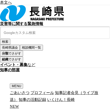
本文へ
災害等に関する緊急情報
長崎県議会
相談機関一覧
分類
でさがす
組織
でさがす
イベント・募集
など
知
事
の
部
屋
MENU
ごあいさつ
プロフィール
知事記者会見（ライブ放
送）
知事の活動記録
いくけん！長崎
N
E
W