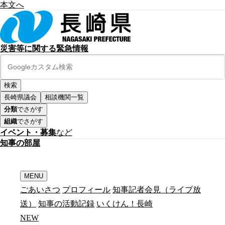
本文へ
災害等に関する緊急情報
長崎県議会
相談機関一覧
分類
でさがす
組織
でさがす
イベント・募集
など
知
事
の
部
屋
MENU
ごあいさつ
プロフィール
知事記者会見（ライブ放
送）
知事の活動記録
いくけん！長崎
N
E
W