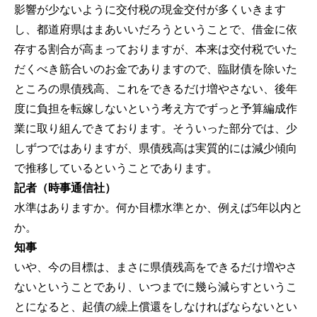
影響が少ないように交付税の現金交付が多くいきます
し、都道府県はまあいいだろうということで、借金に依
存する割合が高まっておりますが、本来は交付税でいた
だくべき筋合いのお金でありますので、臨財債を除いた
ところの県債残高、これをできるだけ増やさない、後年
度に負担を転嫁しないという考え方でずっと予算編成作
業に取り組んできております。そういった部分では、少
しずつではありますが、県債残高は実質的には減少傾向
で推移しているということであります。
記者（時事通信社）
水準はありますか。何か目標水準とか、例えば5年以内と
か。
知事
いや、今の目標は、まさに県債残高をできるだけ増やさ
ないということであり、いつまでに幾ら減らすというこ
とになると、起債の繰上償還をしなければならないとい