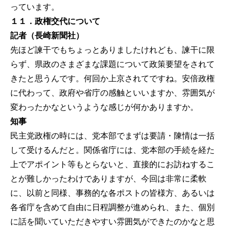
っています。
１１．政権交代について
記者（長崎新聞社）
先ほど諫干でもちょっとありましたけれども、諫干に限
らず、県政のさまざまな課題について政策要望をされて
きたと思うんです。何回か上京されてですね。安倍政権
に代わって、政府や省庁の感触といいますか、雰囲気が
変わったかなというような感じが何かありますか。
知事
民主党政権の時には、党本部でまずは要請・陳情は一括
して受けるんだと。関係省庁には、党本部の手続を経た
上でアポイント等もとらないと、直接的にお訪ねするこ
とが難しかったわけでありますが、今回は非常に柔軟
に、以前と同様、事務的な各ポストの皆様方、あるいは
各省庁を含めて自由に日程調整が進められ、また、個別
に話を聞いていただきやすい雰囲気ができたのかなと思