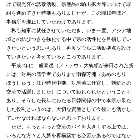
けて観光客の誘致活動、県産品の輸出拡大等に向けて取
組を進めてきた時期もありましたが、この間10年ほど、
事務所を廃止していたわけであります。
私も知事に就任させていただき、いま一度、アジア地
域との結びつきを強化する中で県の活性化を目指してい
きたいという思いもあり、再度ソウルに活動拠点を設け
ていきたいと考えているところであります。
平成2年に、盧泰愚（ノ・テウ）大統領が来日された折
には、対馬の儒学者であります雨森芳洲（あめのもり
ほうしゅう：江戸時代中期、対馬藩に仕官し、朝鮮との
交流で活躍しました）について触れられたということも
あり、そうした長年にわたる日韓関係の中で本県が果た
した役割というのは、大切な資産として今後にも活かし
ていかなければならないと思っております。
ただ、もっともっと交流のパイを大きくする上では、
いろんな方々と人脈を再構築する必要があるのではなか