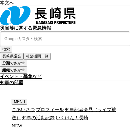
本文へ
災害等に関する緊急情報
長崎県議会
相談機関一覧
分類
でさがす
組織
でさがす
イベント・募集
など
知
事
の
部
屋
MENU
ごあいさつ
プロフィール
知事記者会見（ライブ放
送）
知事の活動記録
いくけん！長崎
N
E
W