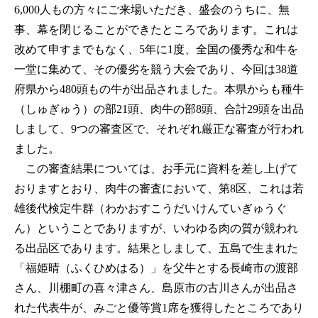
6,000人もの方々にご来場いただき、盛会のうちに、無
事、幕を閉じることができたところであります。これは
改めて申すまでもなく、5年に1度、全国の優秀な和牛を
一堂に集めて、その優劣を競う大会であり、今回は38道
府県から480頭もの牛が出品されました。本県からも種牛
（しゅぎゅう）の部21頭、肉牛の部8頭、合計29頭を出品
しまして、9つの審査区で、それぞれ厳正な審査が行われ
ました。
この審査結果については、お手元に資料を差し上げて
おりますとおり、肉牛の審査において、第8区、これは若
雄後代検定牛群（わかおすこうだいけんていぎゅうぐ
ん）ということでありますが、いわゆる肉の質が競われ
る出品区であります。結果としまして、五島で生まれた
「福姫晴（ふくひめはる）」を父牛とする長崎市の渡部
さん、川棚町の喜々津さん、島原市の古川さんが出品さ
れた代表牛が、みごと優等賞1席を獲得したところであり