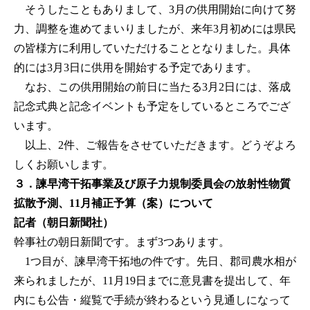
そうしたこともありまして、3月の供用開始に向けて努
力、調整を進めてまいりましたが、来年3月初めには県民
の皆様方に利用していただけることとなりました。具体
的には3月3日に供用を開始する予定であります。
なお、この供用開始の前日に当たる3月2日には、落成
記念式典と記念イベントも予定をしているところでござ
います。
以上、2件、ご報告をさせていただきます。どうぞよろ
しくお願いします。
３．諫早湾干拓事業及び原子力規制委員会の放射性物質
拡散予測、11月補正予算（案）について
記者（朝日新聞社）
幹事社の朝日新聞です。まず3つあります。
1つ目が、諫早湾干拓地の件です。先日、郡司農水相が
来られましたが、11月19日までに意見書を提出して、年
内にも公告・縦覧で手続が終わるという見通しになって