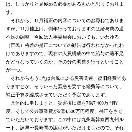
は、しっかりと見極める必要があるものと思っておりま
す。
それから、11月補正の内容についてのお尋ねでありま
すが、11月補正は、例年行っておりますのは給与費の過
不足の調整。今回は人事委員会においても、いわゆる
（官民）格差の是正についての勧告は行われなかったわ
けでありますので、現在の人員構成の中で給与の過不足
がどうなっていくのか、その分の調整を行うということ
が一つ。
それからもう1点は台風による災害関連、復旧経費であ
りますとか、そういった緊急を要する経費等について、
補正予算を編成させていただく予定であります。
具体的に申しますと、災害復旧費を7億7,400万円程
度、そして公共事業費が6億4,500万円程度、補正をさせ
ていただいております。この中には九州新幹線西九州ル
ート、諫早〜長崎間の認可がいただけましたので、それ