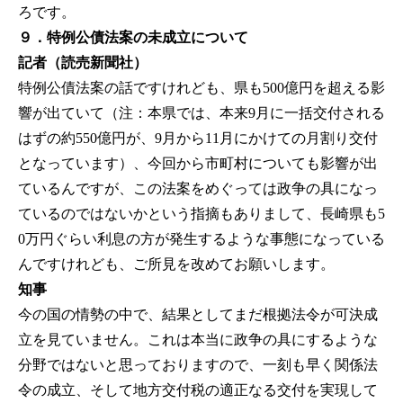
ろです。
９．特例公債法案の未成立について
記者（読売新聞社）
特例公債法案の話ですけれども、県も500億円を超える影
響が出ていて（注：本県では、本来9月に一括交付される
はずの約550億円が、9月から11月にかけての月割り交付
となっています）、今回から市町村についても影響が出
ているんですが、この法案をめぐっては政争の具になっ
ているのではないかという指摘もありまして、長崎県も5
0万円ぐらい利息の方が発生するような事態になっている
んですけれども、ご所見を改めてお願いします。
知事
今の国の情勢の中で、結果としてまだ根拠法令が可決成
立を見ていません。これは本当に政争の具にするような
分野ではないと思っておりますので、一刻も早く関係法
令の成立、そして地方交付税の適正なる交付を実現して