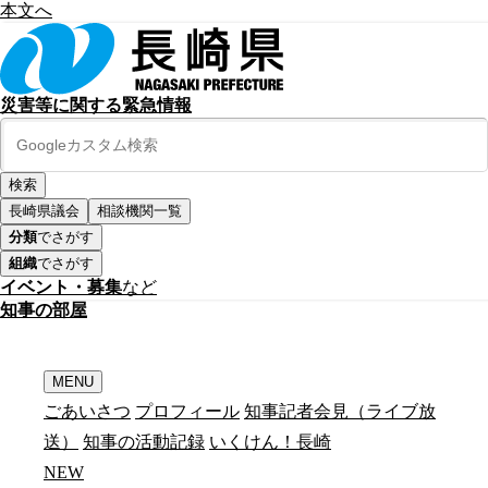
本文へ
災害等に関する緊急情報
長崎県議会
相談機関一覧
分類
でさがす
組織
でさがす
イベント・募集
など
知
事
の
部
屋
MENU
ごあいさつ
プロフィール
知事記者会見（ライブ放
送）
知事の活動記録
いくけん！長崎
N
E
W