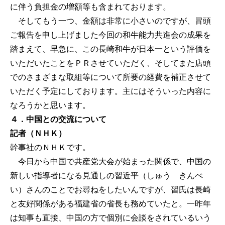
に伴う負担金の増額等も含まれております。
そしてもう一つ、金額は非常に小さいのですが、冒頭
ご報告を申し上げました今回の和牛能力共進会の成果を
踏まえて、早急に、この長崎和牛が日本一という評価を
いただいたことをＰＲさせていただく、そしてまた店頭
でのさまざまな取組等について所要の経費を補正させて
いただく予定にしております。主にはそういった内容に
なろうかと思います。
４．中国との交流について
記者（ＮＨＫ）
幹事社のＮＨＫです。
今日から中国で共産党大会が始まった関係で、中国の
新しい指導者になる見通しの習近平（しゅう きんぺ
い）さんのことでお尋ねをしたいんですが、習氏は長崎
と友好関係がある福建省の省長も務めていたと。一昨年
は知事も直接、中国の方で個別に会談をされているいう