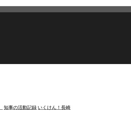
）
知事の活動記録
いくけん！長崎