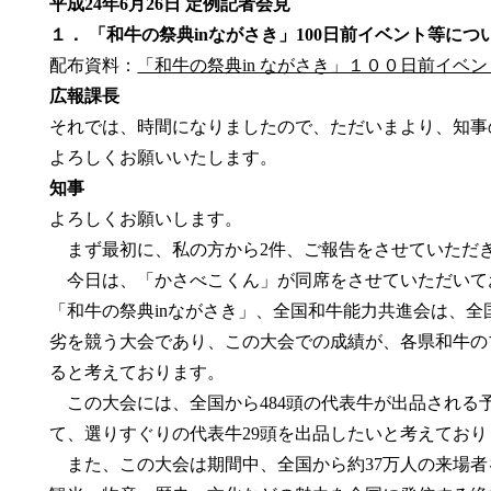
平成24年6月26日 定例記者会見
１． 「和牛の祭典inながさき」100日前イベント等につ
配布資料：
「和牛の祭典in ながさき」１００日前イベ
広報課長
それでは、時間になりましたので、ただいまより、知事
よろしくお願いいたします。
知事
よろしくお願いします。
まず最初に、私の方から2件、ご報告をさせていただ
今日は、「かさべこくん」が同席をさせていただいてお
「和牛の祭典inながさき」、全国和牛能力共進会は、全
劣を競う大会であり、この大会での成績が、各県和牛の
ると考えております。
この大会には、全国から484頭の代表牛が出品される
て、選りすぐりの代表牛29頭を出品したいと考えており
また、この大会は期間中、全国から約37万人の来場者