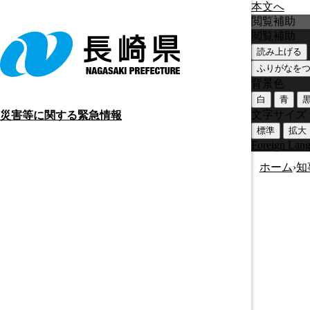
本文へ
閲覧補助
閲覧補助
読み上げる
ふりがなを
背景色
白
青
文字サイズ
災害等に関する緊急情報
標準
拡大
Foreign Lan
ホーム
›
知