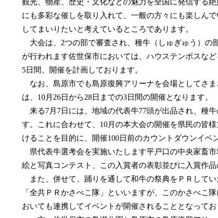
観光、物産、歴史・文化などの魅力を全国に発信する絶
にも多彩な催しを取り入れて、一般の方々にも楽しんで
してまいりたいと考えているところであります。
大会は、2つの部で審査され、種牛（しゅぎゅう）の
が行われます佐世保市においては、ハウステンボスなどを
5日間、開催を計画しております。
なお、島原市でも島原復興アリーナを会場としてさま
は、10月26日から28日までの3日間の開催となります。
来る7月7日には、地域の代表牛77頭が出品され、種牛
す。これに合わせて、10月の本大会の開催を県民の皆
けることを目的に、開催100日前のカウントダウンイベ
県代表牛選考会を実施いたします平戸口の中央家畜市
絵と写真コンテスト、この入賞者の表彰並びに入賞作品
また、併せて、踊りを通して和牛の祭典をＰＲしてい
「全共ＰＲかさべこ隊」といいますが、このかさべこ隊
おいても連携してイベントが開催されることとなってお