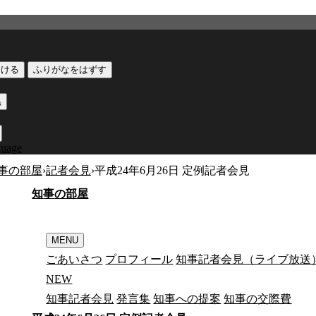
つける
ふりがなをはずす
黒
guage
事の部屋
›
記者会見
›
平成24年6月26日 定例記者会見
知
事
の
部
屋
MENU
ごあいさつ
プロフィール
知事記者会見（ライブ放送
N
E
W
知事記者会見
発言集
知事への提案
知事の交際費