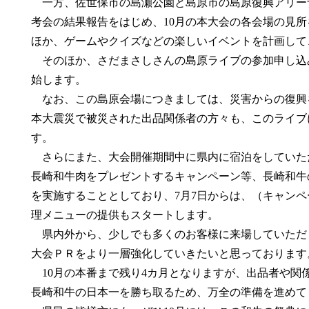
一方、佐世保市の島瀬公園と島原市の島原復興アリー
考会の結果報告をはじめ、10月の本大会の各会場の見
ほか、ゲームやクイズなどの楽しいイベントを計画して
そのほか、さだまさしさんの島原ライブの参加申し込み
始します。
なお、この島原会場につきましては、災害からの復興
本大震災で被災された出品関係者の方々も、このライブ
す。
さらにまた、大会開催期間中に県内に宿泊をしていた
長崎和牛肉をプレゼントするキャンペーン等、長崎和牛
を実施することとしており、7月7日からは、（キャン
理メニューの提供もスタートします。
県内外から、少しでも多くのお客様に来場していただく
大会ＰＲをより一層強化していきたいと思っております
10月の本番まで残り4カ月となりますが、出品者や関
長崎和牛の日本一を勝ち取るため、万全の準備を進めて