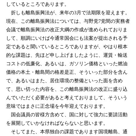
しているところであります。
折しも離島振興法が、来年の3月で法期限を迎えます。
現在、この離島振興法については、与野党7党間の実務者
会議で離島振興法の改正大綱の作成が進められておりま
して、順調にいけば今通常国会にも法案が提出される予
定であると聞いているところでありますが、やはり根本
的な課題は、先ほど申し上げましたように、運賃・輸送
コストの低廉化、あるいは、ガソリン価格といった燃油
価格の本土・離島間の格差是正、そういった部分を含ん
で、あるいはまた、居住環境の整備といった面を含め
て、思い切った内容を、この離島振興法の改正に盛り込
んでいただく必要があると考えておりまして、そういう
意味ではまさに正念場を今年迎えております。
国会議員の皆様方含めて、国に対して強力に要請活動
を展開していかなければならないと思います。
そしてまた、本県独自の課題であります国境離島、通