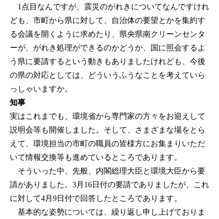
1点目なんですが、震災のがれきについてなんですけれ
ども、市町から県に対して、自治体の要望とかを集約す
る会議を開くように求めたり、県央県南クリーンセンタ
ーが、がれき処理ができるのかどうか、国に照会するよ
う県に要請するという動きもありましたけれども、今後
の県の対応としては、どういうふうなことを考えていら
っしゃいますか。
知事
実はこれまでも、環境省から専門家の方々をお迎えして
説明会等も開催しました。そして、さまざまな場をとら
えて、環境担当の市町の職員の皆様方にお集まりいただ
いて情報交換等も進めているところであります。
そういった中、先般、内閣総理大臣と環境大臣から要
請がありました。3月16日付の要請でありましたが、これ
に対して4月9日付で回答したところであります。
基本的な姿勢については、繰り返し申し上げておりま