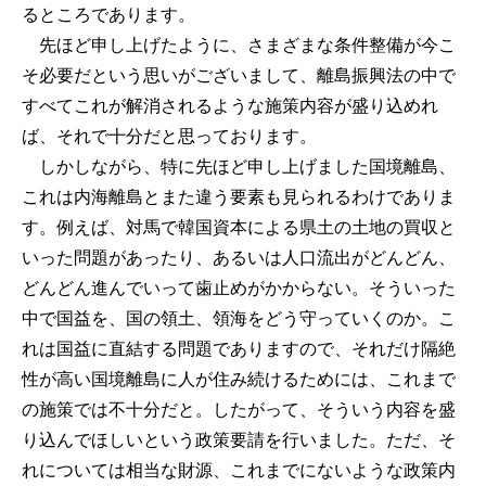
るところであります。
先ほど申し上げたように、さまざまな条件整備が今こ
そ必要だという思いがございまして、離島振興法の中で
すべてこれが解消されるような施策内容が盛り込めれ
ば、それで十分だと思っております。
しかしながら、特に先ほど申し上げました国境離島、
これは内海離島とまた違う要素も見られるわけでありま
す。例えば、対馬で韓国資本による県土の土地の買収と
いった問題があったり、あるいは人口流出がどんどん、
どんどん進んでいって歯止めがかからない。そういった
中で国益を、国の領土、領海をどう守っていくのか。こ
れは国益に直結する問題でありますので、それだけ隔絶
性が高い国境離島に人が住み続けるためには、これまで
の施策では不十分だと。したがって、そういう内容を盛
り込んでほしいという政策要請を行いました。ただ、そ
れについては相当な財源、これまでにないような政策内