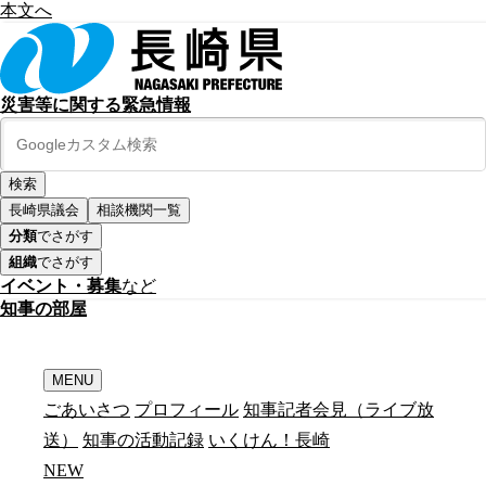
本文へ
災害等に関する緊急情報
長崎県議会
相談機関一覧
分類
でさがす
組織
でさがす
イベント・募集
など
知
事
の
部
屋
MENU
ごあいさつ
プロフィール
知事記者会見（ライブ放
送）
知事の活動記録
いくけん！長崎
N
E
W