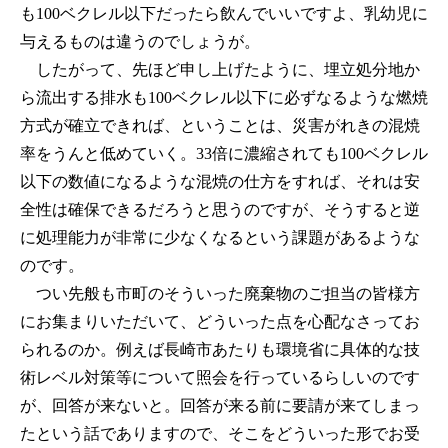
も100ベクレル以下だったら飲んでいいですよ、乳幼児に
与えるものは違うのでしょうが。
したがって、先ほど申し上げたように、埋立処分地か
ら流出する排水も100ベクレル以下に必ずなるような燃焼
方式が確立できれば、ということは、災害がれきの混焼
率をうんと低めていく。33倍に濃縮されても100ベクレル
以下の数値になるような混焼の仕方をすれば、それは安
全性は確保できるだろうと思うのですが、そうすると逆
に処理能力が非常に少なくなるという課題があるような
のです。
つい先般も市町のそういった廃棄物のご担当の皆様方
にお集まりいただいて、どういった点を心配なさってお
られるのか。例えば長崎市あたりも環境省に具体的な技
術レベル対策等について照会を行っているらしいのです
が、回答が来ないと。回答が来る前に要請が来てしまっ
たという話でありますので、そこをどういった形でお受