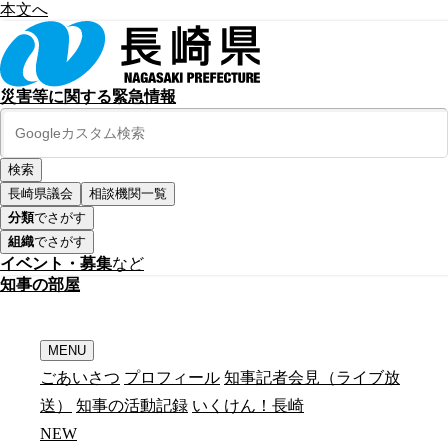
本文へ
災害等に関する緊急情報
長崎県議会
相談機関一覧
分類
でさがす
組織
でさがす
イベント・募集
など
知
事
の
部
屋
MENU
ごあいさつ
プロフィール
知事記者会見（ライブ放
送）
知事の活動記録
いくけん！長崎
N
E
W