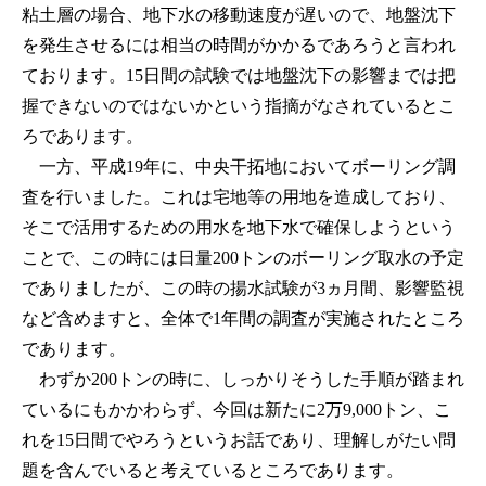
粘土層の場合、地下水の移動速度が遅いので、地盤沈下
を発生させるには相当の時間がかかるであろうと言われ
ております。15日間の試験では地盤沈下の影響までは把
握できないのではないかという指摘がなされているとこ
ろであります。
一方、平成19年に、中央干拓地においてボーリング調
査を行いました。これは宅地等の用地を造成しており、
そこで活用するための用水を地下水で確保しようという
ことで、この時には日量200トンのボーリング取水の予定
でありましたが、この時の揚水試験が3ヵ月間、影響監視
など含めますと、全体で1年間の調査が実施されたところ
であります。
わずか200トンの時に、しっかりそうした手順が踏まれ
ているにもかかわらず、今回は新たに2万9,000トン、こ
れを15日間でやろうというお話であり、理解しがたい問
題を含んでいると考えているところであります。