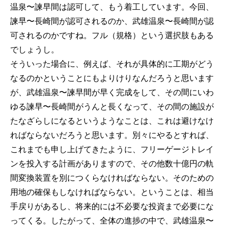
温泉〜諫早間は認可して、もう着工しています。今回、
諫早〜長崎間が認可されるのか、武雄温泉〜長崎間が認
可されるのかですね。フル（規格）という選択肢もある
でしょうし。
そういった場合に、例えば、それが具体的に工期がどう
なるのかということにもよりけりなんだろうと思います
が、武雄温泉〜諫早間が早く完成をして、その間にいわ
ゆる諫早〜長崎間がうんと長くなって、その間の施設が
たなざらしになるというようなことは、これは避けなけ
ればならないだろうと思います。別々にやるとすれば、
これまでも申し上げてきたように、フリーゲージトレイ
ンを投入する計画がありますので、その他数十億円の軌
間変換装置を別につくらなければならない。そのための
用地の確保もしなければならない。ということは、相当
手戻りがあるし、将来的には不必要な投資まで必要にな
ってくる。したがって、全体の進捗の中で、武雄温泉〜