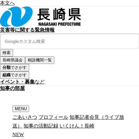
本文へ
災害等に関する緊急情報
長崎県議会
相談機関一覧
分類
でさがす
組織
でさがす
イベント・募集
など
知
事
の
部
屋
MENU
ごあいさつ
プロフィール
知事記者会見（ライブ放
送）
知事の活動記録
いくけん！長崎
N
E
W