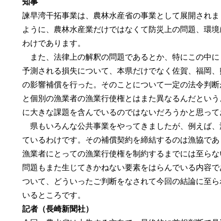
知事
諫早湾干拓事業は、農林水産省の事業として展開されま
ように、農林水産業だけではなくて防災上の問題、環境
わけであります。
また、法律上の解釈の問題であるとか、特にこの中に
予測される損失について、本県だけでなく佐賀、福岡、
の影響補償を行った。そのことについて一定の法令判断
と個別の漁業者の漁業行使権とはまた異なるんだという
に大きな課題を含んでいるのではないだろうかと思って
県もいろんな公共事業をやってきましたが、例えば、
ているわけです。その補償契約を締結するのは漁協であ
漁業者にとっての漁業行使権を制約するまでには至らな
問題もまた生じてきかねない要素をはらんでいる内容で
ついて、どういったご判断をなされて今回の結論に至ら
いるところです。
記者（長崎新聞社）