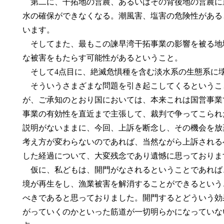
第二に、干拓地の営農、あるいはその背後地の営農に
水の確保ができなくなる。潮風害、塩害の危険性がある
います。
そしてまた、最もこの諫早湾干拓事業の影響を被る地
な被害をもたらす可能性があるということ。
そして4点目に、絶滅危惧種を含む淡水系の生態系に
そういうさまざまな問題を引き起こしてくるというこ
が、ご承知のとおり国においては、本来これは国営事業
事業の有効性を直近まで主張して、裁判で争ってこられ
説明がないままに、今回、上訴を断念し、その機会を放
考え方が変わらないのであれば、当然ながら上訴される
した経過について、大変残念であり遺憾に思っておりま
仮に、私どもは、開門がなされるということであれば
境が再生をし、漁業被害を解消することができるという
べきであると思っておりました。開門するとどういう効
がっていくのかといった筋道が一切明らかになっていな