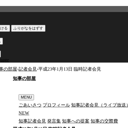
つける
ふりがなをはずす
黒
guage
事の部屋
›
記者会見
›
平成23年1月13日 臨時記者会見
知
事
の
部
屋
MENU
ごあいさつ
プロフィール
知事記者会見（ライブ放送
N
E
W
知事記者会見
発言集
知事への提案
知事の交際費