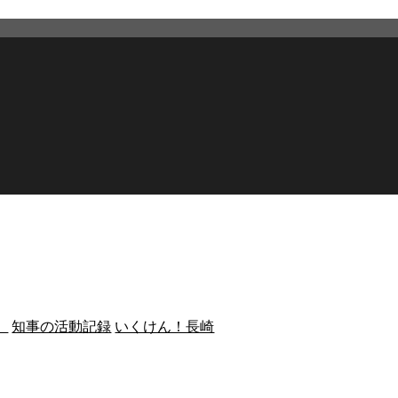
）
知事の活動記録
いくけん！長崎