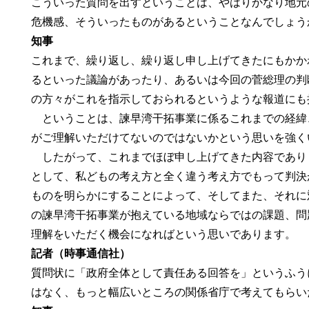
こういった質問を出すということは、やはりかなり地元
危機感、そういったものがあるということなんでしょう
知事
これまで、繰り返し、繰り返し申し上げてきたにもかか
るといった議論があったり、あるいは今回の菅総理の判
の方々がこれを指示しておられるというような報道にも
ということは、諫早湾干拓事業に係るこれまでの経緯
がご理解いただけてないのではないかという思いを強く
したがって、これまでほぼ申し上げてきた内容であり
として、私どもの考え方と全く違う考え方でもって判決
ものを明らかにすることによって、そしてまた、それに
の諫早湾干拓事業が抱えている地域ならではの課題、問
理解をいただく機会になればという思いであります。
記者（時事通信社）
質問状に「政府全体として責任ある回答を」というふう
はなく、もっと幅広いところの関係省庁で考えてもらい