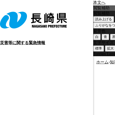
本文へ
閲覧補助
閲覧補助
読み上げる
ふりがなを
背景色
白
青
文字サイズ
災害等に関する緊急情報
標準
拡大
Foreign Lan
ホーム
›
知