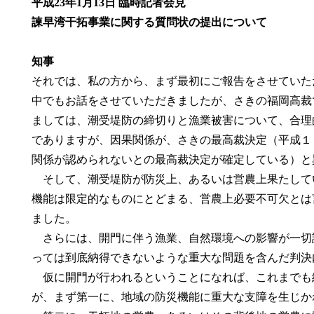
平成23年1月13日 臨時記者会見
諫早湾干拓事業に関する質問状の提出について
知事
それでは、私の方から、まず最初にご報告をさせていた
中でもお話をさせていただきましたが、さきの福岡高裁
ましては、潮受堤防の締切りと漁業被害について、合理
でありますが、因果関係が、さきの最高裁決定（平成１
関係が認められないとの最高裁決定が確定している）と
そして、潮受堤防が防災上、あるいは営農上果たして
機能は限定的なものにとどまる、営農上必要不可欠とは
ました。
さらには、開門に伴う漁業、自然環境への影響が一切
っては到底納得できないような重大な問題を含んだ判決
仮に開門が行われるということになれば、これまでも
が、まず第一に、地域の防災機能に重大な支障を生じか