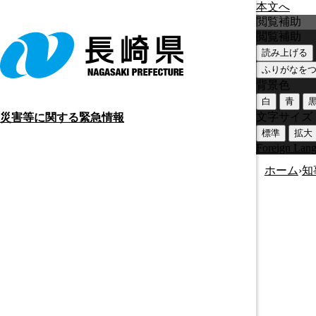
本文へ
閲覧補助
閲覧補助
読み上げる
ふりがなを
背景色
白
青
文字サイズ
災害等に関する緊急情報
標準
拡大
Foreign Lan
ホーム
›
知