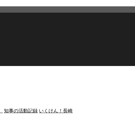
）
知事の活動記録
いくけん！長崎