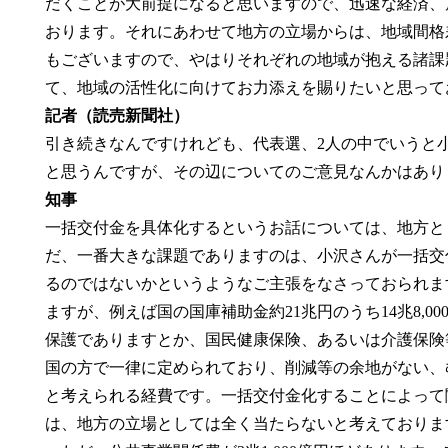
だくことが大前提になると思いますので、迅速な経済、
おります。それにあわせて地方の立場からは、地域間格
もございますので、やはりそれぞれの地域が抱える諸課
て、地域の活性化に向けてお力添えを賜りたいと思って
記者（読売新聞社）
引き続きなんですけれども、代表選、2人の中でいうと
と思うんですが、その辺についてのご意見なんかはあり
知事
一括交付金を具体化するというお話については、地方と
だ、一番大きな課題でありますのは、小沢さんが一括交
るのではないかというようなご主張をなさっておられま
ますが、例えば国の国庫補助金約21兆円のうち14兆8,
保護でありますとか、国民健康保険、あるいは介護保険
国の方で一律に定められており、削減等の余地がない、
と考えられる経費です。一括交付金化することによって
は、地方の立場としては全く当たらないと考えておりま