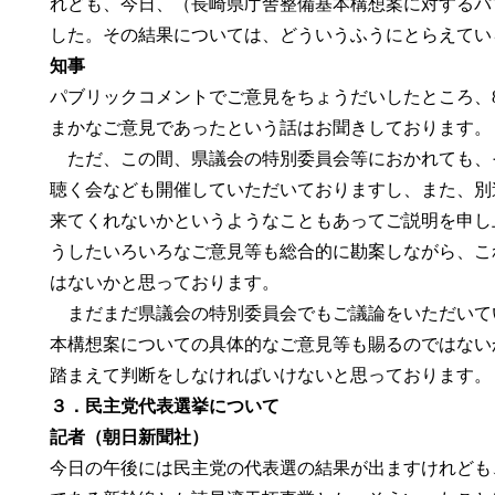
れども、今日、（長崎県庁舎整備基本構想案に対するパ
した。その結果については、どういうふうにとらえてい
知事
パブリックコメントでご意見をちょうだいしたところ、
まかなご意見であったという話はお聞きしております。
ただ、この間、県議会の特別委員会等におかれても、
聴く会なども開催していただいておりますし、また、別
来てくれないかというようなこともあってご説明を申し
うしたいろいろなご意見等も総合的に勘案しながら、こ
はないかと思っております。
まだまだ県議会の特別委員会でもご議論をいただいて
本構想案についての具体的なご意見等も賜るのではない
踏まえて判断をしなければいけないと思っております。
３．民主党代表選挙について
記者（朝日新聞社）
今日の午後には民主党の代表選の結果が出ますけれども