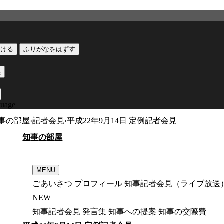
つける
ふりがなをはずす
黒
guage
事の部屋
›
記者会見
›
平成22年9月14日 定例記者会見
知
事
の
部
屋
MENU
ごあいさつ
プロフィール
知事記者会見（ライブ放送
N
E
W
知事記者会見
発言集
知事への提案
知事の交際費