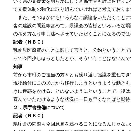
いて県の支援策を明らかにして関係予算も計上させてい
て支援体制の強化に取り組んでいければと考えておりま
また、そのほかにもいろんなご議論をいただくことに
舎の建設の問題等含めて、県議会の皆様といろいろな場
の考え方なり申し述べさせていただくことになるのでは
記者（ＮＢＣ）
乳幼児医療費のことに関して言うと、公約ということで
って今回少しほっとしたとか、そういうことはないんで
知事
前から市町のご担当の方々とも繰り返し協議を重ねてき
現物給付にこの10月から移行しようというような動き
きに迷惑をかけることのないようにということで、後は
喜んでいただけるような状況に一日も早くなればと期待
２．県庁舎整備について
記者（ＮＢＣ）
県庁舎の問題も今回意見を述べることになるんじゃない