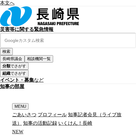
本文へ
災害等に関する緊急情報
長崎県議会
相談機関一覧
分類
でさがす
組織
でさがす
イベント・募集
など
知
事
の
部
屋
MENU
ごあいさつ
プロフィール
知事記者会見（ライブ放
送）
知事の活動記録
いくけん！長崎
N
E
W