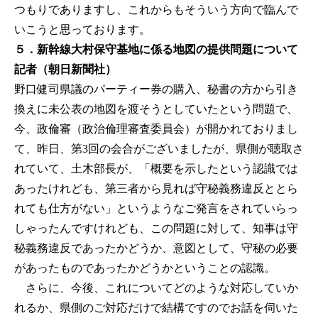
つもりでありますし、これからもそういう方向で臨んで
いこうと思っております。
５．新幹線大村保守基地に係る地図の提供問題について
記者（朝日新聞社）
野口健司県議のパーティー券の購入、秘書の方から引き
換えに未公表の地図を渡そうとしていたという問題で、
今、政倫審（政治倫理審査委員会）が開かれておりまし
て、昨日、第3回の会合がございましたが、県側が聴取さ
れていて、土木部長が、「概要を示したという認識では
あったけれども、第三者から見れば守秘義務違反ととら
れても仕方がない」というようなご発言をされていらっ
しゃったんですけれども、この問題に対して、知事は守
秘義務違反であったかどうか、意図として、守秘の必要
があったものであったかどうかということの認識。
さらに、今後、これについてどのような対応していか
れるか、県側のご対応だけで結構ですのでお話を伺いた