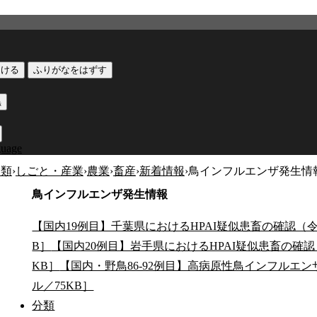
つける
ふりがなをはずす
黒
guage
分類
›
しごと・産業
›
農業
›
畜産
›
新着情報
›
鳥インフルエンザ発生情
鳥インフルエンザ発生情報
【国内19例目】千葉県におけるHPAI疑似患畜の確認（令
B］
【国内20例目】岩手県におけるHPAI疑似患畜の確認
KB］
【国内・野鳥86-92例目】高病原性鳥インフルエ
ル／75KB］
分類