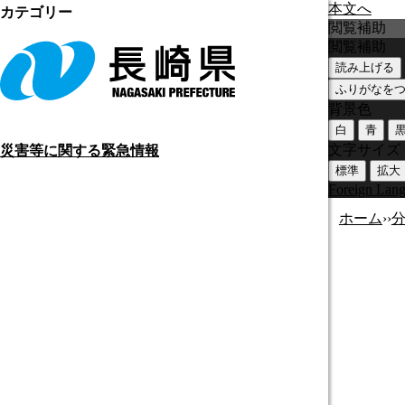
本文へ
カテゴリー
閲覧補助
閲覧補助
読み上げる
ふりがなを
背景色
白
青
文字サイズ
災害等に関する緊急情報
標準
拡大
Foreign Lan
ホーム
›
›