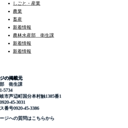
しごと・産業
農業
畜産
新着情報
農林水産部 衛生課
新着情報
新着情報
ジの掲載元
部 衛生課
1-5734
岐市芦辺町国分本村触1385番1
0920-45-3031
ス番号
0920-45-3386
公式SNS
このサイトについて
県庁案内
アンケート
ージへの質問はこちらから
長崎県庁
〒850-8570 長崎市尾上町3-1