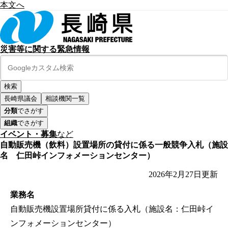
本文へ
災害等に関する緊急情報
長崎県議会
相談機関一覧
分類
でさがす
組織
でさがす
イベント・募集
など
自動販売機（飲料）設置場所の貸付に係る一般競争入札（施設
名 仁田峠インフォメーションセンター）
2026年2月27日
更新
業務名
自動販売機設置場所貸付に係る入札（施設名：仁田峠イ
ンフォメーションセンター）