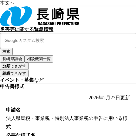
本文へ
災害等に関する緊急情報
長崎県議会
相談機関一覧
分類
でさがす
組織
でさがす
イベント・募集
など
申告書様式
2026年2月27日
更新
申請名
法人県民税・事業税・特別法人事業税の申告に用いる様
式
必要な様式名