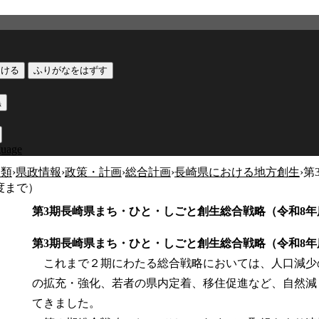
つける
ふりがなをはずす
黒
guage
分類
›
県政情報
›
政策・計画
›
総合計画
›
長崎県における地方創生
›
第
度まで）
第3期長崎県まち・ひと・しごと創生総合戦略（令和8年
第3期長崎県まち・ひと・しごと創生総合戦略（令和8年
これまで２期にわたる総合戦略においては、人口減少
の拡充・強化、若者の県内定着、移住促進など、自然減
てきました。