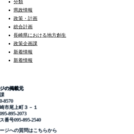
分類
県政情報
政策・計画
総合計画
長崎県における地方創生
政策企画課
新着情報
新着情報
ジの掲載元
課
0-8570
崎市尾上町３－１
095-895-2073
ス番号
095-895-2540
公式SNS
このサイトについて
県庁案内
アンケート
ージへの質問はこちらから