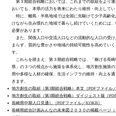
第３期総合戦略においては、これまでの取組をより連
おいても、本県の活力を将来にわたり維持・向上してい
特に、離島・半島地域では全国に先駆けて少子高齢化
けながら住み慣れた地域で暮らし続けていくためには、
必要があります。
また、関係人口や交流人口などの流動的な人口の受け
まらず、質的な豊かさや地域の持続可能性を高めていく
す。
これらを踏まえ、第３期総合戦略では、「稼げる長崎
県」の３つの視点から施策を体系化し、地方創生施策の
用や多様な人材の確保、生活インフラの維持・向上を通
きます。
地方創生の取組（第3期総合戦略）本文［PDFファイル／
地方創生の取組（第3期総合戦略）ダイジェスト版［PDF
長崎県中期人口見通し［PDFファイル／833KB］
長崎県総合計画みんなの未来図２０３０の掲載ページ（