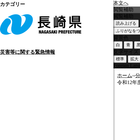
本文へ
カテゴリー
閲覧補助
閲覧補助
読み上げる
ふりがなを
背景色
白
青
文字サイズ
災害等に関する緊急情報
標準
拡大
Foreign Lan
ホーム
›
›
令和12年