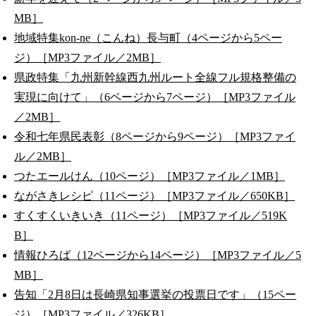
MB］
地域特集kon-ne（こんね）長与町（4ページから5ペー
ジ）［MP3ファイル／2MB］
県政特集「九州新幹線西九州ルート全線フル規格整備の
実現に向けて」（6ページから7ページ）［MP3ファイル
／2MB］
令和七年県民表彰（8ページから9ページ）［MP3ファイ
ル／2MB］
つたエールけん（10ページ）［MP3ファイル／1MB］
ながさきレシピ（11ページ）［MP3ファイル／650KB］
すくすくいきいき（11ページ）［MP3ファイル／519K
B］
情報ひろば（12ページから14ページ）［MP3ファイル／5
MB］
告知「2月8日は長崎県知事選挙の投票日です」（15ペー
ジ）［MP3ファイル／326KB］