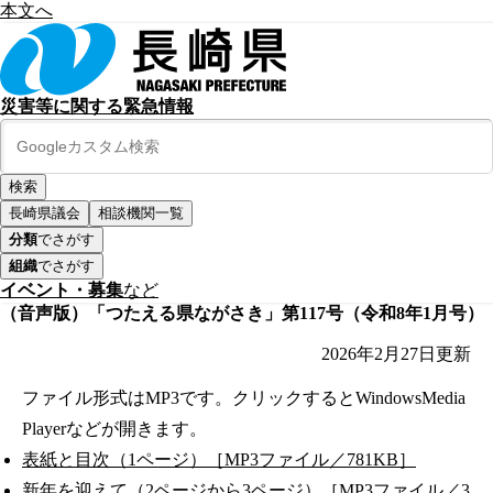
本文へ
災害等に関する緊急情報
長崎県議会
相談機関一覧
分類
でさがす
組織
でさがす
イベント・募集
など
（音声版）「つたえる県ながさき」第117号（令和8年1月号）
2026年2月27日
更新
ファイル形式はMP3です。クリックするとWindowsMedia
Playerなどが開きます。
表紙と目次（1ページ）［MP3ファイル／781KB］
新年を迎えて（2ページから3ページ）［MP3ファイル／3