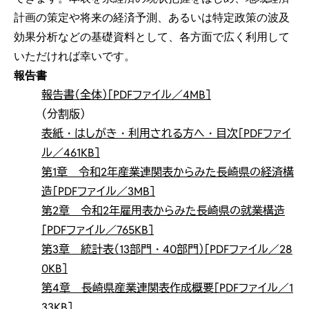
計画の策定や将来の経済予測、あるいは特定政策の波及
効果分析などの基礎資料として、各方面で広く利用して
いただければ幸いです。
報告書
報告書（全体）［PDFファイル／4MB］
（分割版）
表紙・はしがき・利用される方へ・目次［PDFファイ
ル／461KB］
第1章 令和2年産業連関表からみた長崎県の経済構
造［PDFファイル／3MB］
第2章 令和2年雇用表からみた長崎県の就業構造
［PDFファイル／765KB］
第3章 統計表（13部門・40部門）［PDFファイル／28
0KB］
第4章 長崎県産業連関表作成概要［PDFファイル／1
33KB］