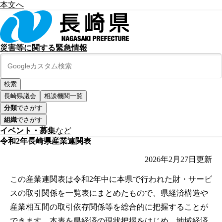
本文へ
災害等に関する緊急情報
長崎県議会
相談機関一覧
分類
でさがす
組織
でさがす
イベント・募集
など
令和2年長崎県産業連関表
2026年2月27日
更新
この産業連関表は令和2年中に本県で行われた財・サービ
スの取引関係を一覧表にまとめたもので、県経済構造や
産業相互間の取引依存関係等を総合的に把握することが
できます。本表を県経済の現状把握をはじめ、地域経済