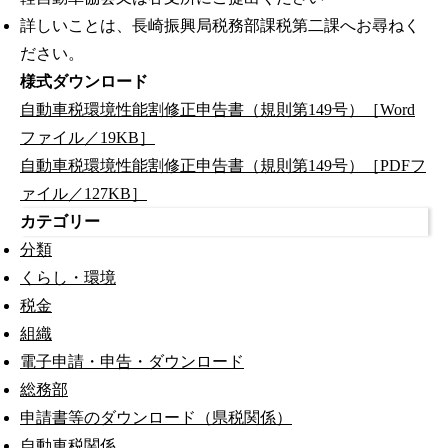
詳しいことは、長崎振興局税務部課税第二課へお尋ねく
ださい。
様式ダウンロード
自動車税環境性能割修正申告書（規則第149号）［Word
ファイル／19KB］
自動車税環境性能割修正申告書（規則第149号）［PDFフ
ァイル／127KB］
カテゴリー
分類
くらし・環境
税金
組織
電子申請・申告・ダウンロード
総務部
申請書等のダウンロード（県税関係）
自動車税関係