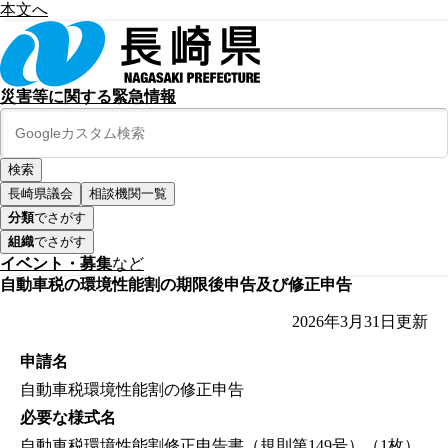
本文へ
災害等に関する緊急情報
長崎県議会
相談機関一覧
分類
でさがす
組織
でさがす
イベント・募集
など
自動車税の環境性能割の期限後申告及び修正申告
2026年3月31日
更新
申請名
自動車税環境性能割の修正申告
必要な様式名
自動車税環境性能割修正申告書（規則第149号）（1枚）