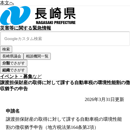
本文へ
災害等に関する緊急情報
長崎県議会
相談機関一覧
分類
でさがす
組織
でさがす
イベント・募集
など
譲渡担保財産の取得に対して課する自動車税の環境性能割の徴
収猶予の申告
2026年3月31日
更新
申請名
譲渡担保財産の取得に対して課する自動車税の環境性能
割の徴収猶予申告（地方税法第164条第2項）