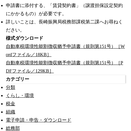
申請書に添付する、「賃貸契約書」（譲渡担保設定契約
にかかるもの）が必要です。
詳しいことは、長崎振興局税務部課税第二課へお尋ねく
ださい。
様式ダウンロード
自動車税環境性能割徴収猶予申請書（規則第151号）［W
ordファイル／18KB］
自動車税環境性能割徴収猶予申請書（規則第151号）［P
DFファイル／129KB］
カテゴリー
分類
くらし・環境
税金
組織
電子申請・申告・ダウンロード
総務部