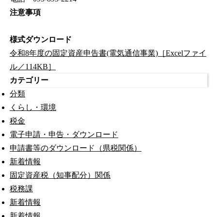
注意事項
様式ダウンロード
令和8年度の固定資産申告書(電気通信事業)［Excelファイ
ル／114KB］
カテゴリー
分類
くらし・環境
税金
電子申請・申告・ダウンロード
申請書等のダウンロード（県税関係）
新着情報
固定資産税（知事配分）関係
税務課
新着情報
新着情報