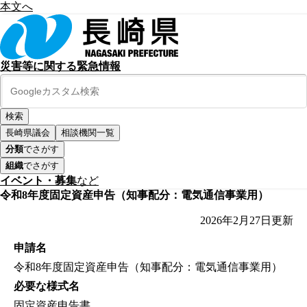
本文へ
災害等に関する緊急情報
長崎県議会
相談機関一覧
分類
でさがす
組織
でさがす
イベント・募集
など
令和8年度固定資産申告（知事配分：電気通信事業用）
2026年2月27日
更新
申請名
令和8年度固定資産申告（知事配分：電気通信事業用）
必要な様式名
固定資産申告書