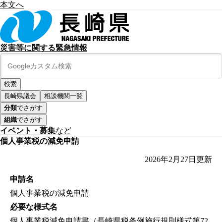
本文へ
災害等に関する緊急情報
長崎県議会
相談機関一覧
分類
でさがす
組織
でさがす
イベント・募集
など
個人事業税の減免申請
2026年2月27日
更新
申請名
個人事業税の減免申請
必要な様式名
個人事業税減免申請書（長崎県税条例施行規則様式第72