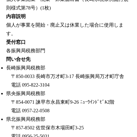
則様式第78号）(1枚)
内容説明
個人が事業を開始・廃止又は休業した場合に使用しま
す。
受付窓口
各振興局税務部門
問い合せ先
長崎振興局税務部
〒850-0033 長崎市万才町3-17 長崎振興局万才町庁舎
電話 095-822-3104
県央振興局税務部
〒854-0071 諫早市永昌東町9-26 ﾆｭｰｳｲﾝﾄﾞﾋﾞﾙ2階
電話 0957-22-0508
県北振興局税務部
〒857-8502 佐世保市木場田町3-25
電話 0956-25-5031