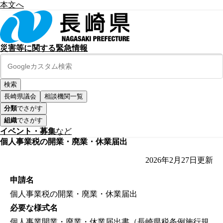
本文へ
災害等に関する緊急情報
長崎県議会
相談機関一覧
分類
でさがす
組織
でさがす
イベント・募集
など
個人事業税の開業・廃業・休業届出
2026年2月27日
更新
申請名
個人事業税の開業・廃業・休業届出
必要な様式名
個人事業開業・廃業・休業届出書（長崎県税条例施行規