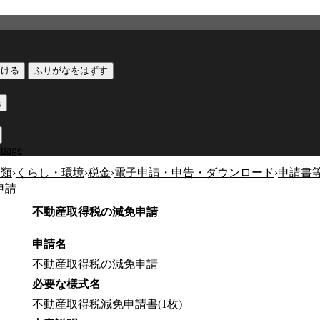
つける
ふりがなをはずす
黒
guage
分類
›
くらし・環境
›
税金
›
電子申請・申告・ダウンロード
›
申請書
申請
不動産取得税の減免申請
申請名
不動産取得税の減免申請
必要な様式名
不動産取得税減免申請書(1枚)