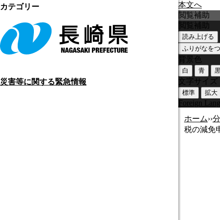
本文へ
カテゴリー
閲覧補助
閲覧補助
読み上げる
ふりがなを
背景色
白
青
文字サイズ
災害等に関する緊急情報
標準
拡大
Foreign Lan
ホーム
›
›
税の減免