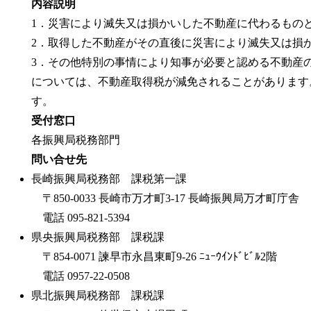
内容説明
1．災害により滅失又は損かいした不動産に代わるもの
2．取得した不動産がその直後に災害により滅失又は損
3．その他特別の事情により知事が必要と認める不動産
については、不動産取得税が減免されることがあります
す。
受付窓口
各振興局税務部門
問い合せ先
長崎振興局税務部 課税第一課
〒850-0033 長崎市万才町3-17 長崎振興局万才町庁舎
電話 095-821-5394
県央振興局税務部 課税課
〒854-0071 諫早市永昌東町9-26 ﾆｭｰｳｲﾝﾄﾞﾋﾞﾙ2階
電話 0957-22-0508
県北振興局税務部 課税課