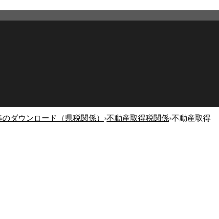
等のダウンロード（県税関係）
›
不動産取得税関係
›
不動産取得
2026年2月27日
更新