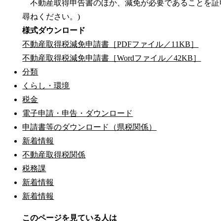
不動産取得申告書のほか、減免が必要であることを証
尋ねください。)
様式ダウンロード
不動産取得税減免申請書［PDFファイル／11KB］
不動産取得税減免申請書［Wordファイル／42KB］
分類
くらし・環境
税金
電子申請・申告・ダウンロード
申請書等のダウンロード（県税関係）
新着情報
不動産取得税関係
税務課
新着情報
新着情報
このページを見ている人は