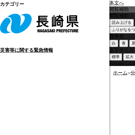
本文へ
カテゴリー
閲覧補助
閲覧補助
読み上げる
ふりがなを
背景色
白
青
文字サイズ
災害等に関する緊急情報
標準
拡大
Foreign Lan
ホーム
›
›