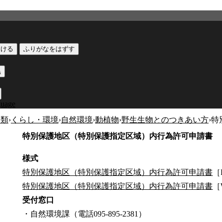
つける
ふりがなをはずす
黒
guage
分類
›
くらし・環境
›
自然環境
›
動植物
›
野生生物とのつきあい方
›
特
特別保護地区（特別保護指定区域）内行為許可申請書
様式
特別保護地区（特別保護指定区域）内行為許可申請書
［
特別保護地区（特別保護指定区域）内行為許可申請書
［
受付窓口
・自然環境課（電話095-895-2381）