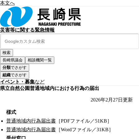
本文へ
災害等に関する緊急情報
長崎県議会
相談機関一覧
分類
でさがす
組織
でさがす
イベント・募集
など
県立自然公園普通地域内における行為の届出
2026年2月27日
更新
様式
普通地域内行為届出書
［PDFファイル／51KB］
普通地域内行為届出書
［Wordファイル／31KB］
受付窓口