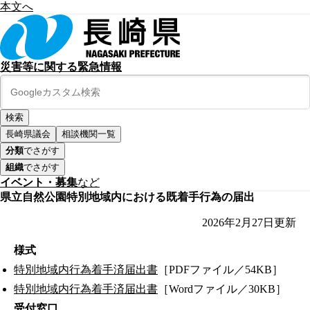
本文へ
災害等に関する緊急情報
長崎県議会
相談機関一覧
分類
でさがす
組織
でさがす
イベント・募集
など
県立自然公園特別地域内における既着手行為の届出
2026年2月27日
更新
様式
特別地域内行為着手済届出書
［PDFファイル／54KB］
特別地域内行為着手済届出書
［Wordファイル／30KB］
受付窓口