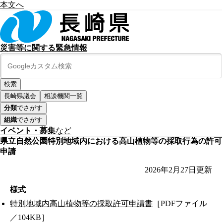
本文へ
災害等に関する緊急情報
長崎県議会
相談機関一覧
分類
でさがす
組織
でさがす
イベント・募集
など
県立自然公園特別地域内における高山植物等の採取行為の許可
申請
2026年2月27日
更新
様式
特別地域内高山植物等の採取許可申請書
［PDFファイル
／104KB］