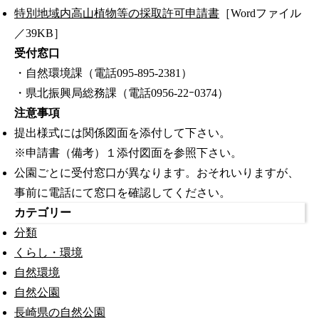
特別地域内高山植物等の採取許可申請書
［Wordファイル
／39KB］
受付窓口
・自然環境課（電話095-895-2381）
・県北振興局総務課（電話0956-22ｰ0374）
注意事項
提出様式には関係図面を添付して下さい。
※申請書（備考）１添付図面を参照下さい。
公園ごとに受付窓口が異なります。おそれいりますが、
事前に電話にて窓口を確認してください。
カテゴリー
分類
くらし・環境
自然環境
自然公園
長崎県の自然公園