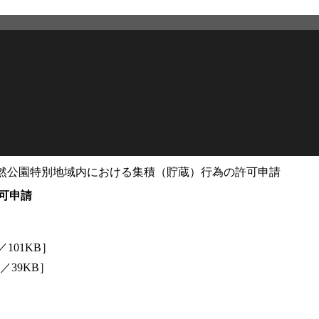
然公園特別地域内における集積（貯蔵）行為の許可申請
2026年2月27日
更新
可申請
101KB］
／39KB］