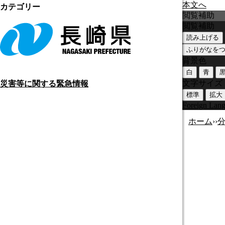
本文へ
カテゴリー
閲覧補助
閲覧補助
読み上げる
ふりがなを
背景色
白
青
文字サイズ
災害等に関する緊急情報
標準
拡大
Foreign Lan
ホーム
›
›