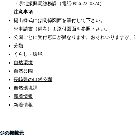
・県北振興局総務課（電話0956-22ｰ0374）
注意事項
提出様式には関係図面を添付して下さい。
※申請書（備考）１添付図面を参照下さい。
公園ごとに受付窓口が異なります。おそれいりますが、
分類
くらし・環境
自然環境
自然公園
長崎県の自然公園
自然環境課
新着情報
新着情報
ジの掲載元