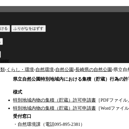
つける
ふりがなをはずす
黒
guage
分類
›
くらし・環境
›
自然環境
›
自然公園
›
長崎県の自然公園
›
県立自
県立自然公園特別地域内における集積（貯蔵）行為の許
様式
特別地域内物の集積（貯蔵）許可申請書
［PDFファイル／
特別地域内物の集積（貯蔵）許可申請書
［Wordファイル
受付窓口
・自然環境課（電話095-895-2381）