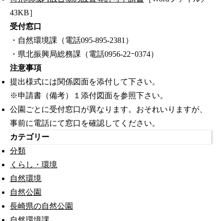
43KB］
受付窓口
・自然環境課（電話095-895-2381）
・県北振興局総務課（電話0956-22ｰ0374）
注意事項
提出様式には関係図面を添付して下さい。
※申請書（備考）１添付図面を参照下さい。
公園ごとに受付窓口が異なります。おそれいりますが、
事前に電話にて窓口を確認してください。
カテゴリー
分類
くらし・環境
自然環境
自然公園
長崎県の自然公園
自然環境課