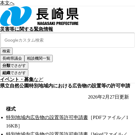
本文へ
災害等に関する緊急情報
長崎県議会
相談機関一覧
分類
でさがす
組織
でさがす
イベント・募集
など
県立自然公園特別地域内における広告物の設置等の許可申請
2026年2月27日
更新
様式
特別地域内広告物の設置等許可申請書
［PDFファイル／1
16KB］
特別地域内広告物の設置等許可申請書
［Wordファイル／