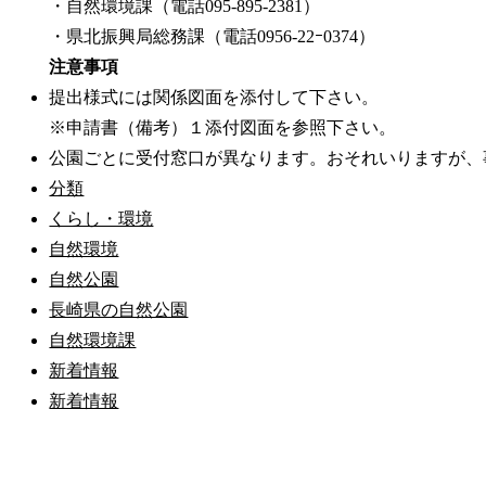
・自然環境課（電話095-895-2381）
・県北振興局総務課（電話0956-22ｰ0374）
注意事項
提出様式には関係図面を添付して下さい。
※申請書（備考）１添付図面を参照下さい。
公園ごとに受付窓口が異なります。おそれいりますが、
分類
くらし・環境
自然環境
自然公園
長崎県の自然公園
自然環境課
新着情報
新着情報