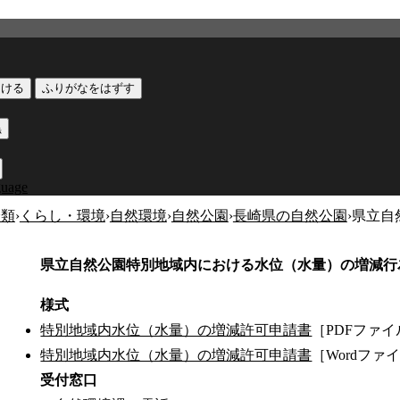
つける
ふりがなをはずす
黒
guage
分類
›
くらし・環境
›
自然環境
›
自然公園
›
長崎県の自然公園
›
県立自
県立自然公園特別地域内における水位（水量）の増減行
様式
特別地域内水位（水量）の増減許可申請書
［PDFファイ
特別地域内水位（水量）の増減許可申請書
［Wordファ
受付窓口