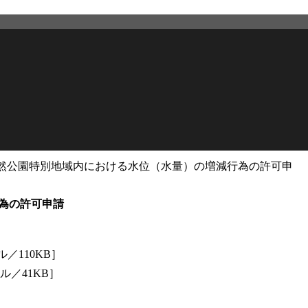
然公園特別地域内における水位（水量）の増減行為の許可申
2026年2月27日
更新
為の許可申請
ル／110KB］
イル／41KB］