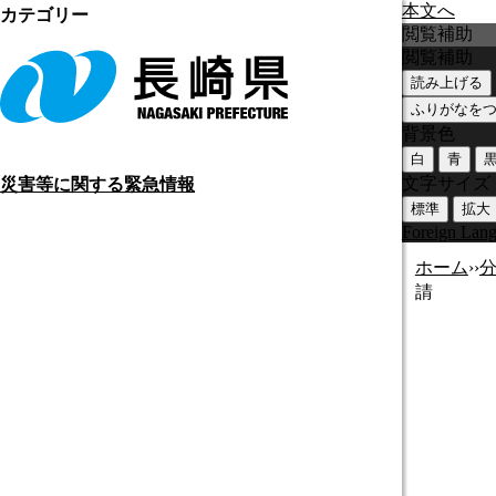
本文へ
カテゴリー
閲覧補助
閲覧補助
読み上げる
ふりがなを
背景色
白
青
文字サイズ
災害等に関する緊急情報
標準
拡大
Foreign Lan
ホーム
›
›
請