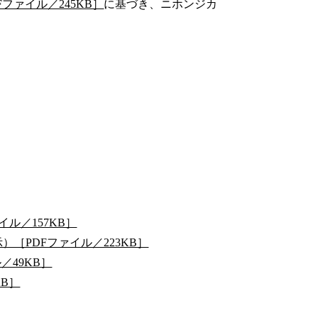
ファイル／245KB］
に基づき、ニホンジカ
ル／157KB］
）［PDFファイル／223KB］
／49KB］
KB］