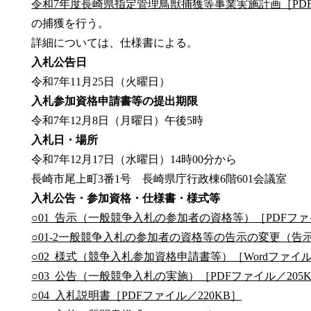
令和7年度長崎県指定管理鳥獣捕獲等事業実施計画［PDF
の捕獲を行う。
詳細については、仕様書による。
入札公告日
令和7年11月25日（火曜日）
入札参加資格申請書等の提出期限
令和7年12月8日（月曜日）午後5時
入札日・場所
令和7年12月17日（水曜日）14時00分から
長崎市尾上町3番1号 長崎県庁行政棟6階601会議室
入札公告・参加資格・仕様書・様式等
○01_告示（一般競争入札の参加者の資格等）［PDFファイ
○01-2一般競争入札の参加者の資格等の告示の変更（告示
○02_様式（競争入札参加資格申請書等）［Wordファイル
○03_公告（一般競争入札の実施）［PDFファイル／205
○04_入札説明書［PDFファイル／220KB］