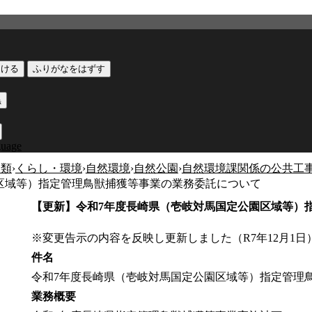
つける
ふりがなをはずす
黒
guage
分類
›
くらし・環境
›
自然環境
›
自然公園
›
自然環境課関係の公共工
区域等）指定管理鳥獣捕獲等事業の業務委託について
【更新】令和7年度長崎県（壱岐対馬国定公園区域等）
※変更告示の内容を反映し更新しました（R7年12月1日
件名
令和7年度長崎県（壱岐対馬国定公園区域等）指定管理
業務概要