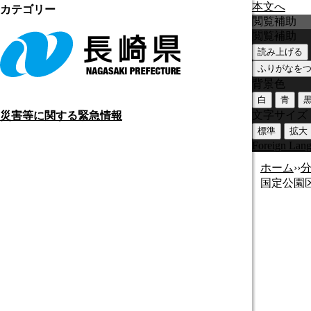
本文へ
カテゴリー
閲覧補助
閲覧補助
読み上げる
ふりがなを
背景色
白
青
文字サイズ
災害等に関する緊急情報
標準
拡大
Foreign Lan
ホーム
›
›
国定公園