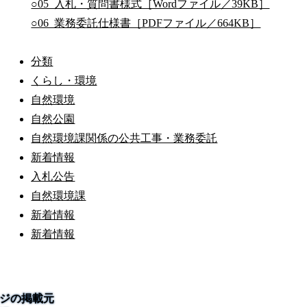
○05_入札・質問書様式［Wordファイル／39KB］
○06_業務委託仕様書［PDFファイル／664KB］
分類
くらし・環境
自然環境
自然公園
自然環境課関係の公共工事・業務委託
新着情報
入札公告
自然環境課
新着情報
新着情報
ジの掲載元