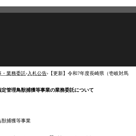
事・業務委託
›
入札公告
›
【更新】令和7年度長崎県（壱岐対馬
2026年2月27日
更新
指定管理鳥獣捕獲等事業の業務委託について
）
鳥獣捕獲等事業