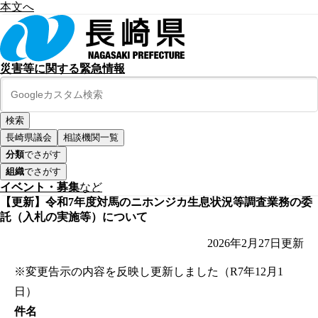
本文へ
災害等に関する緊急情報
長崎県議会
相談機関一覧
分類
でさがす
組織
でさがす
イベント・募集
など
【更新】令和7年度対馬のニホンジカ生息状況等調査業務の委
託（入札の実施等）について
2026年2月27日
更新
※変更告示の内容を反映し更新しました（R7年12月1
日）
件名