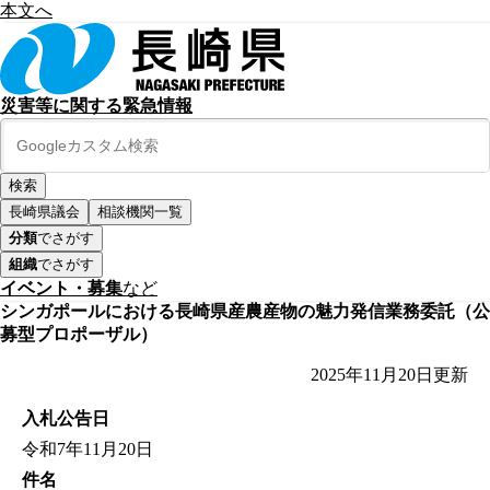
本文へ
災害等に関する緊急情報
長崎県議会
相談機関一覧
分類
でさがす
組織
でさがす
イベント・募集
など
シンガポールにおける長崎県産農産物の魅力発信業務委託（公
募型プロポーザル）
2025年11月20日
更新
入札公告日
令和7年11月20日
件名