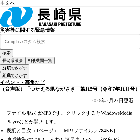
本文へ
災害等に関する緊急情報
長崎県議会
相談機関一覧
分類
でさがす
組織
でさがす
イベント・募集
など
（音声版）「つたえる県ながさき」第115号（令和7年11月号）
2026年2月27日
更新
ファイル形式はMP3です。クリックするとWindowsMedia
Playerなどが開きます。
表紙と目次（1ページ）［MP3ファイル／784KB］
地域特集kon-ne（こんね）諫早市（2ページから3ペー