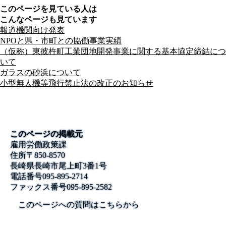
このページを見ている人は
こんなページも見ています
報道機関向け発表
NPOと県・市町との協働事業実績
（仮称）東彼杵町工業団地開発事業に関する基本協定締結につ
いて
ガラスの砂浜について
小型無人機等飛行禁止法の改正のお知らせ
このページの掲載元
雇用労働政策課
住所
〒850-8570
長崎県長崎市尾上町3番1号
電話番号
095-895-2714
ファックス番号
095-895-2582
このページへの質問はこちらから