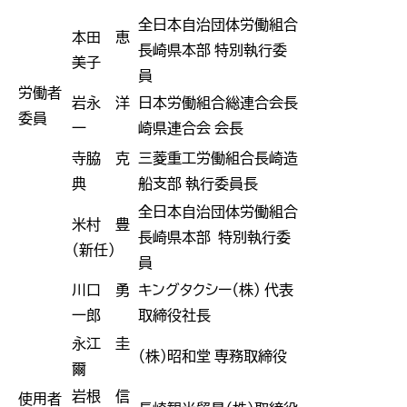
全日本自治団体労働組合
本田 恵
長崎県本部 特別執行委
美子
員
労働者
岩永 洋
日本労働組合総連合会長
委員
一
崎県連合会 会長
寺脇 克
三菱重工労働組合長崎造
典
船支部 執行委員長
全日本自治団体労働組合
米村 豊
長崎県本部 特別執行委
（新任）
員
川口 勇
キングタクシー（株） 代表
一郎
取締役社長
永江 圭
（株）昭和堂 専務取締役
爾
岩根 信
使用者