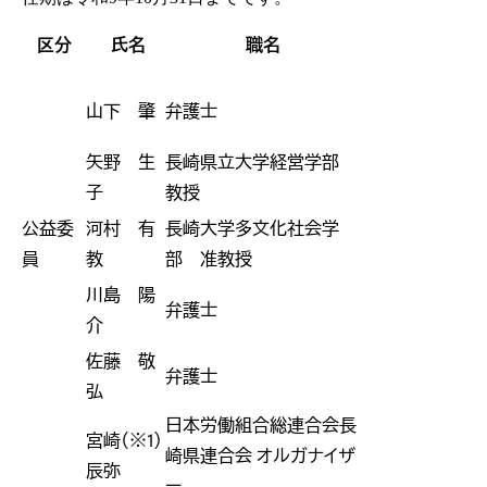
区分
氏名
職名
山下 肇
弁護士
矢野 生
長崎県立大学経営学部
子
教授
公益委
河村 有
長崎大学多文化社会学
員
教
部 准教授
川島 陽
弁護士
介
佐藤 敬
弁護士
弘
日本労働組合総連合会長
宮崎（※1）
崎県連合会 オルガナイザ
辰弥
ー