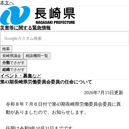
本文へ
災害等に関する緊急情報
長崎県議会
相談機関一覧
分類
でさがす
組織
でさがす
イベント・募集
など
第43期長崎県労働委員会委員の任命について
2026年7月15日
更新
令和８年７月６日付で第43期長崎県労働委員会委員に異
動がありましたので、お知らせします。
任期は令和9年10月31日までです。