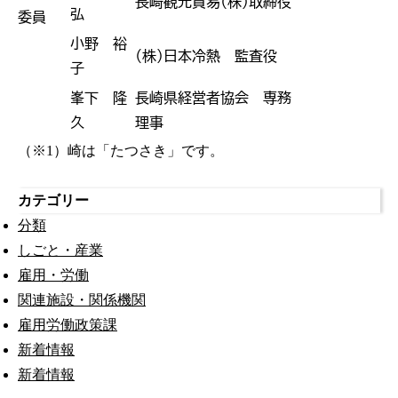
長崎観光貿易（株）取締役
弘
委員
小野 裕
（株）日本冷熱 監査役
子
峯下 隆
長崎県経営者協会 専務
久
理事
（※1）崎は「たつさき」です。
カテゴリー
分類
しごと・産業
雇用・労働
関連施設・関係機関
雇用労働政策課
新着情報
新着情報